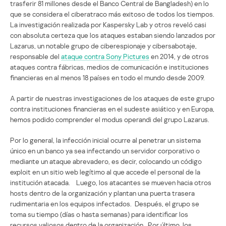
trasferir 81 millones desde el Banco Central de Bangladesh) en lo
que se considera el ciberatraco más exitoso de todos los tiempos.
La investigación realizada por Kaspersky Lab y otros reveló casi
con absoluta certeza que los ataques estaban siendo lanzados por
Lazarus, un notable grupo de ciberespionaje y cibersabotaje,
responsable del
ataque contra Sony Pictures
en 2014, y de otros
ataques contra fábricas, medios de comunicación e instituciones
financieras en al menos 18 países en todo el mundo desde 2009.
A partir de nuestras investigaciones de los ataques de este grupo
contra instituciones financieras en el sudeste asiático y en Europa,
hemos podido comprender el modus operandi del grupo Lazarus.
Por lo general, la infección inicial ocurre al penetrar un sistema
único en un banco ya sea infectando un servidor corporativo o
mediante un ataque abrevadero, es decir, colocando un código
exploit en un sitio web legítimo al que accede el personal de la
institución atacada. Luego, los atacantes se mueven hacia otros
hosts dentro de la organización y plantan una puerta trasera
rudimentaria en los equipos infectados. Después, el grupo se
toma su tiempo (días o hasta semanas) para identificar los
recursos valiosos dentro de la organización. Por último, los