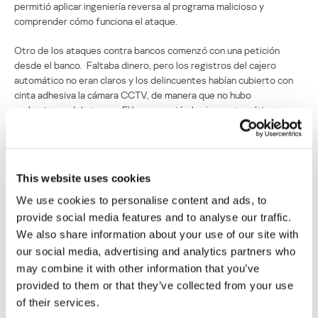
permitió aplicar ingeniería reversa al programa malicioso y
comprender cómo funciona el ataque.
Otro de los ataques contra bancos comenzó con una petición
desde el banco. Faltaba dinero, pero los registros del cajero
automático no eran claros y los delincuentes habían cubierto con
cinta adhesiva la cámara CCTV, de manera que no hubo
grabaciones del ataque. El banco envió el cajero automático a
nuestra oficina y tras desmontarla descubrimos un adaptador
Bluetooth conectado al hub USB del cajero. Los delincuentes lo
habían instalado y esperado tres meses para que el registro se
borrara. Luego, regresaron al cajero, cubrieron las cámaras de
This website uses cookies
seguridad y usaron un teclado Bluetooth para reiniciar el cajero en
el modo de servicio y vaciaron el expendedor de dinero.
We use cookies to personalise content and ads, to
provide social media features and to analyse our traffic.
Otro ataque, parecido a los antes mencionados, que comenzó la
We also share information about your use of our site with
solicitud de un banco para que investiguemos un robo a un cajero
our social media, advertising and analytics partners who
automático, resultó tener una estrategia más dura. Encontramos
may combine it with other information that you’ve
una perforación de unos 4 cm de diámetro cerca del teclado de
provided to them or that they’ve collected from your use
ingreso de PIN. No mucho después, nos enteramos de ataques
of their services.
similares en Rusia y en Europa. Cuando la policía atrapó a un
sospechoso con una computadora portátil y unos cables, las cosas