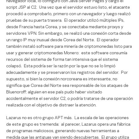
navegador local, lo configuró con Java Server Pages y cargó el
script JSP al C2. Una vez que el servidor estuvo listo, el atacante
procedió a comprobarlo, primero con un navegador y luego realizó
pruebas de su puerta trasera. El operador utilizó múltiples IPs,
desde Francia hasta Corea, y se conectaba mediante proxys y
servidores VPN. Sin embargo, se realizó una conexión corta desde
un rango IP muy inusual desde Corea del Norte. El operador
también instaló software para minería de criptomonedas listo para
usar y generar criptomonedas Monero: este software consumía
recursos del sistema de forma tan intensiva que el sistema
colapsó. Esta podría ser la razón por la que no se lo limpió
adecuadamente y se preservaron los registros del servidor. Por
supuesto, si bien la conexión norcoreana es interesante, no
significa que Corea del Norte sea responsable de los ataques de
Bluenoroff: alguien en ese país pudo haber visitado
accidentalmente el servidor C2, o podría tratarse de una operación
realizada con el objetivo de distraer la atención.
Lazarus no es otro grupo APT más. La escala de las operaciones
de este grupo es tremenda: al parecer, Lazarus opera una fábrica
de programas maliciosos, generando nuevas herramientas a
medida que las antiguas van siendo descubiertas. El grupo utiliza