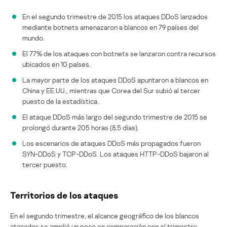
En el segundo trimestre de 2015 los ataques DDoS lanzados
mediante botnets amenazaron a blancos en 79 países del
mundo.
El 77% de los ataques con botnets se lanzaron contra recursos
ubicados en 10 países.
La mayor parte de los ataques DDoS apuntaron a blancos en
China y EE.UU., mientras que Corea del Sur subió al tercer
puesto de la estadística.
El ataque DDoS más largo del segundo trimestre de 2015 se
prolongó durante 205 horas (8,5 días).
Los escenarios de ataques DDoS más propagados fueron
SYN-DDoS y TCP-DDoS. Los ataques HTTP-DDoS bajaron al
tercer puesto.
Territorios de los ataques
En el segundo trimestre, el alcance geográfico de los blancos
atacados se amplió un poco en comparación con el trimestre