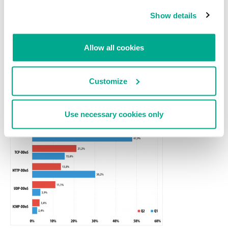
segundo trimestre). Sólo en el 1,7% de los casos los delincuentes
Show details
usaron bots de dos familias diferentes (o usaron los servicios de
varios ejecutantes); en el 0,1% de los casos se usaron tres o más
bots (en el primer trimestre esta cifras fueron del 6,2% y 0,6%
Allow all cookies
respectivamente).
En el segundo trimestre de 2015 el método más popular de ataque
Customize
sigue siendo SYN-DDoS (50,3%), mientras que TCP-DDoS (21,2%)
ha vuelto a ocupar el segundo puesto de la estadística,
desplazando a HTTP-DDoS (13,8%).
Use necessary cookies only