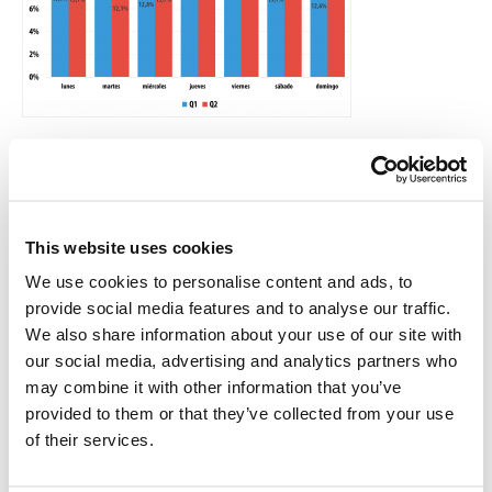
Distribución de ataques DDoS por días de la semana
Nuestra compañía detectó un salto brusco de las actividades de
una de las botnets el domingo 3 de mayo. Es probable que aquel fin
de semana los delincuentes hayan puesto a funcionar su botnet en
This website uses cookies
régimen de prueba.
We use cookies to personalise content and ads, to
provide social media features and to analyse our traffic.
Tipos y duración de los ataques DDoS
We also share information about your use of our site with
our social media, advertising and analytics partners who
La efectividad de los ataques DDoS se basa en su duración y el
may combine it with other information that you’ve
tipo de escenario que usa, porque estos son los parámetros que
provided to them or that they’ve collected from your use
determinan la magnitud del daño que causan a la víctima.
of their services.
En el segundo trimestre de 2015 el 98,2% de los blancos fue
atacado por bots pertenecientes a una sola familia (93% en el