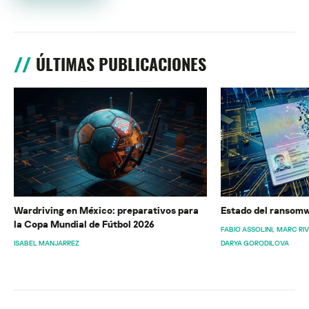
ÚLTIMAS PUBLICACIONES
Wardriving en México: preparativos para
Estado del ransomw
la Copa Mundial de Fútbol 2026
FABIO ASSOLINI
MARC RI
ISABEL MANJARREZ
DARYA GORODILOVA