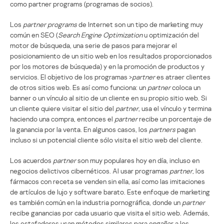
como partner programs (programas de socios).
Los
partner programs
de Internet son un tipo de marketing muy
común en SEO (
Search Engine Optimization
u optimización del
motor de búsqueda, una serie de pasos para mejorar el
posicionamiento de un sitio web en los resultados proporcionados
por los motores de búsqueda) y en la promoción de productos y
servicios. El objetivo de los programas >
partner
es atraer clientes
de otros sitios web. Es así como funciona: un
partner
coloca un
banner o un vínculo al sitio de un cliente en su propio sitio web. Si
un cliente quiere visitar el sitio del
partner
, usa el vínculo y termina
haciendo una compra, entonces el
partner
recibe un porcentaje de
la ganancia por la venta. En algunos casos, los
partners
pagan
incluso si un potencial cliente sólo visita el sitio web del cliente.
Los acuerdos
partner
son muy populares hoy en día, incluso en
negocios delictivos cibernéticos. Al usar programas
partner
, los
fármacos con receta se venden sin ella, así como las imitaciones
de artículos de lujo y software barato. Este enfoque de marketing
es también común en la industria pornográfica, donde un
partner
recibe ganancias por cada usuario que visita el sitio web. Además,
los estafadores usan métodos similares para engañar a los