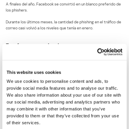
A finales del año, Facebook se convirtió en un blanco preferido de
los phishers.
Durante los últimos meses, la cantidad de phishing en el tráfico de
correo casi volvió a los niveles que tenía en enero.
Estafas en mensajes de texto spam
Además del phishing, de las fraudulentas cartas conocidas como
cartas nigerianas y las falsas notificaciones de ganadores de la
lotería, la categoría Estafas informáticas también incluyó mensajes
This website uses cookies
a cuyos destinatarios se le urge enviar un costoso mensaje de
texto a un número de pago. El usuario, de quien se espera obtener
We use cookies to personalise content and ads, to
una jugosa suma, por lo general no recibe a cambio el servicio
provide social media features and to analyse our traffic.
prometido. Este tipo de spam sólo se da en Rusia y Ucrania. En
We also share information about your use of our site with
otros países, el proceso de obtener números telefónicos de
our social media, advertising and analytics partners who
pocos dígitos es mucho más complicado. Quienes solicitan tales
may combine it with other information that you’ve
números tienen que proporcionar detallada información, lo cual
provided to them or that they’ve collected from your use
posibilita detectar a los estafadores y acusarlos.
of their services.