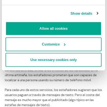
El año pasado, cuando esta artimaña empezaba a aparecer, los
estafadores usaron clásicos métodos de ingeniería social:
informaban a los destinatarios que habían ganado algo,
Show details
amenazaban con cerrar una cuenta, o bien ofrecían pornografía
barata. Este año, constatamos el uso de tácticas más creativas
para persuadir a los usuarios a que envíen mensajes de texto, y se
Allow all cookies
generan temas increíbles.
Uno de los temas más candentes hoy en día es el de los
Customize
“audionarcóticos”, y el de localizar a las personas a través de sus
teléfonos celulares.
Use necessary cookies only
Estos ardides logran atrapar a los usuarios ofreciéndoles un
archivo mp3 que supuestamente pone al usuario en un estado de
conciencia alterada, similar a los efectos de los narcóticos. En la
última artimaña, los estafadores prometen que son capaces de
localizar a una persona usando su número de teléfono móvil.
Para cada uno de estos servicios, los estafadores sugieren que los
usuarios paguen a través de mensajes de texto. Pero el coste del
mensaje es mucho mayor que el publicitado (algo típico en las
estafas de mensajes de texto).