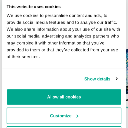
This website uses cookies
We use cookies to personalise content and ads, to
provide social media features and to analyse our traffic.
We also share information about your use of our site with
our social media, advertising and analytics partners who
ÚLTIMAS PUBLICACIONES
may combine it with other information that you’ve
provided to them or that they’ve collected from your use
of their services.
Show details
Allow all cookies
Wardriving en México: preparativos para
Estado del ransomw
la Copa Mundial de Fútbol 2026
FABIO ASSOLINI
MARC RI
ISABEL MANJARREZ
DARYA GORODILOVA
Customize