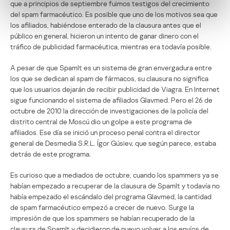
que a principios de septiembre fuimos testigos del crecimiento
del spam farmacéutico. Es posible que uno de los motivos sea que
los afiliados, habiéndose enterado de la clausura antes que el
público en general, hicieron un intento de ganar dinero con el
tráfico de publicidad farmacéutica, mientras era todavía posible.
A pesar de que SpamIt es un sistema de gran envergadura entre
los que se dedican al spam de fármacos, su clausura no significa
que los usuarios dejarán de recibir publicidad de Viagra. En Internet
sigue funcionando el sistema de afiliados Glavmed. Pero el 26 de
octubre de 2010 la dirección de investigaciones de la policía del
distrito central de Moscú dio un golpe a este programa de
afiliados. Ese día se inició un proceso penal contra el director
general de Desmedia S.R.L. Ígor Gúsiev, que según parece, estaba
detrás de este programa.
Es curioso que a mediados de octubre, cuando los spammers ya se
habían empezado a recuperar de la clausura de SpamIt y todavía no
había empezado el escándalo del programa Glavmed, la cantidad
de spam farmacéutico empezó a crecer de nuevo. Surge la
impresión de que los spammers se habían recuperado de la
clausurs de SpamIt y decidieron de nuevo volver a los envíos de