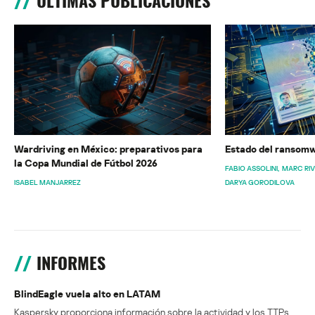
ÚLTIMAS PUBLICACIONES
Wardriving en México: preparativos para
Estado del ransomw
la Copa Mundial de Fútbol 2026
FABIO ASSOLINI
MARC RI
ISABEL MANJARREZ
DARYA GORODILOVA
INFORMES
BlindEagle vuela alto en LATAM
Kaspersky proporciona información sobre la actividad y los TTPs