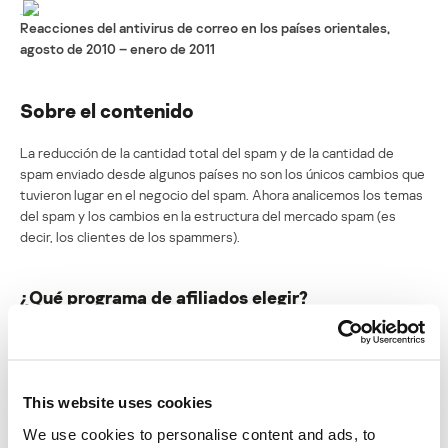
Reacciones del antivirus de correo en los países orientales,
agosto de 2010 – enero de 2011
Sobre el contenido
La reducción de la cantidad total del spam y de la cantidad de
spam enviado desde algunos países no son los únicos cambios que
tuvieron lugar en el negocio del spam. Ahora analicemos los temas
del spam y los cambios en la estructura del mercado spam (es
decir, los clientes de los spammers).
¿Qué programa de afiliados elegir?
La clausura del programa de afiliados SpamIt, ocurrida el 1 de
octubre, fue el suceso que más influencia tuvo sobre la
distribución temática del spam. Cerca del 20 de septiembre de
2010, uno de los principales sistemas de afiliados, SpamIt, anunció
This website uses cookies
su clausura.
We use cookies to personalise content and ads, to