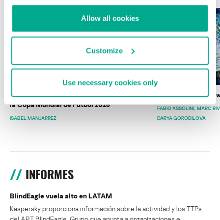
Allow all cookies
Customize
Use necessary cookies only
Wardriving en México: preparativos para
Estado del ransomw
la Copa Mundial de Fútbol 2026
FABIO ASSOLINI
MARC RI
ISABEL MANJARREZ
DARYA GORODILOVA
INFORMES
BlindEagle vuela alto en LATAM
Kaspersky proporciona información sobre la actividad y los TTPs
del APT BlindEagle. Grupo que apunta a organizaciones e