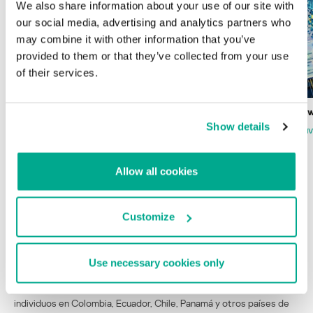
We also share information about your use of our site with
our social media, advertising and analytics partners who
may combine it with other information that you’ve
provided to them or that they’ve collected from your use
of their services.
Wardriving en México: preparativos para
Estado del ransomw
la Copa Mundial de Fútbol 2026
Show details
FABIO ASSOLINI
MARC RI
ISABEL MANJARREZ
DARYA GORODILOVA
Allow all cookies
Customize
INFORMES
BlindEagle vuela alto en LATAM
Use necessary cookies only
Kaspersky proporciona información sobre la actividad y los TTPs
del APT BlindEagle. Grupo que apunta a organizaciones e
individuos en Colombia, Ecuador, Chile, Panamá y otros países de