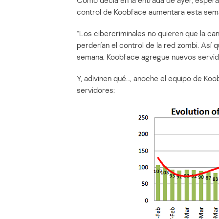
Como decía en la entrada de ayer, esper
control de Koobface aumentara esta sem
“Los cibercriminales no quieren que la c
perderían el control de la red zombi. Así 
semana, Koobface agregue nuevos servido
Y, adivinen qué…, anoche el equipo de K
servidores: