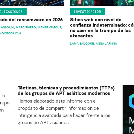
BLICACIONES
INVESTIGACIÓN
ado del ransomware en 2026
Sitios web con nivel de
confianza indeterminado: c
 ASSOLINI
MARC RIVERO
MAHER YAMOUT
no caer en la trampa de los
A GORODILOVA
atacantes
LAMA SAQQOUR
ANNA LARKINA
Tácticas, técnicas y procedimientos (TTPs)
de los grupos de APT asiáticos modernos
 la
Hemos elaborado este informe con el
Grupo
propósito de compartir información de
en
inteligencia avanzada para hacer frente a los
grupos de APT asiáticos.