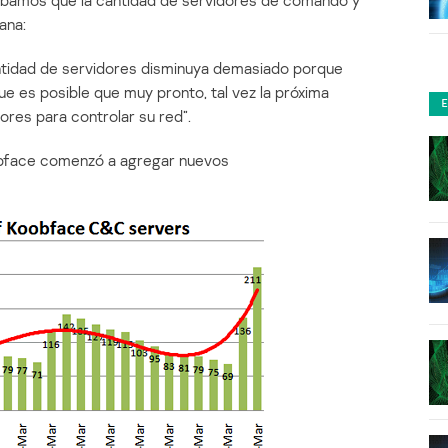
ábamos que la cantidad de servidores de comando y
ana:
antidad de servidores disminuya demasiado porque
que es posible que muy pronto, tal vez la próxima
res para controlar su red”.
oobface comenzó a agregar nuevos