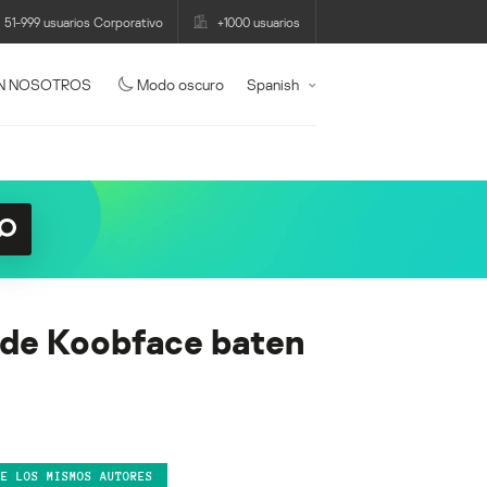
51-999 usuarios Corporativo
+1000 usuarios
N NOSOTROS
Modo oscuro
Spanish
 de Koobface baten
DE LOS MISMOS AUTORES