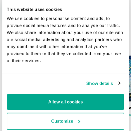
This website uses cookies
We use cookies to personalise content and ads, to
provide social media features and to analyse our traffic.
We also share information about your use of our site with
our social media, advertising and analytics partners who
ÚLTIMAS PUBLICACIONES
may combine it with other information that you’ve
provided to them or that they’ve collected from your use
of their services.
Show details
Allow all cookies
Wardriving en México: preparativos para
Estado del ransomw
la Copa Mundial de Fútbol 2026
FABIO ASSOLINI
MARC RI
Customize
ISABEL MANJARREZ
DARYA GORODILOVA