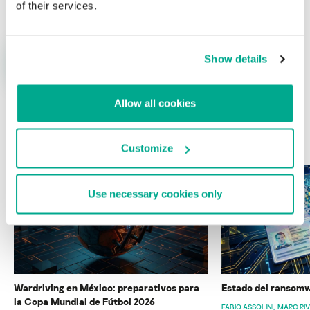
of their services.
Show details
Allow all cookies
ÚLTIMAS PUBLICACIONES
Customize
Use necessary cookies only
Wardriving en México: preparativos para
Estado del ransomw
la Copa Mundial de Fútbol 2026
FABIO ASSOLINI
MARC RI