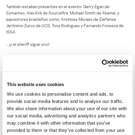
También estaban presentes en el evento: Gerry Egan de
Symantec, Alex Kirk de Sourcefire, Michael Smith de Akamai, y
expositores brasileños como: Anchises Moraes de iDefense,
Jerônimo Zucco de UCS, Tony Rodrigues y Fernando Fonseca de
ISSA.
… ¡y el sheriff sigue vivo!
¿Quién disparó al sheriff?
Su dirección de correo electrónico no será publicada.
Los
campos obligatorios están marcados con
*
This website uses cookies
We use cookies to personalise content and ads, to
provide social media features and to analyse our traffic.
We also share information about your use of our site with
our social media, advertising and analytics partners who
may combine it with other information that you’ve
Nombre
*
Correo electrónico
*
provided to them or that they’ve collected from your use