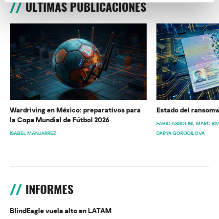
ÚLTIMAS PUBLICACIONES
Wardriving en México: preparativos para
Estado del ransomw
la Copa Mundial de Fútbol 2026
FABIO ASSOLINI
MARC RI
ISABEL MANJARREZ
DARYA GORODILOVA
INFORMES
BlindEagle vuela alto en LATAM