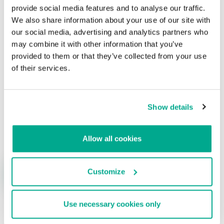
criminales
provide social media features and to analyse our traffic.
We also share information about your use of our site with
Su dirección de correo electrónico no será publicada.
Los
our social media, advertising and analytics partners who
campos obligatorios están marcados con
*
may combine it with other information that you’ve
provided to them or that they’ve collected from your use
of their services.
Show details
Nombre
*
Correo electrónico
*
Allow all cookies
Customize
Use necessary cookies only