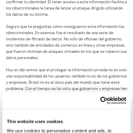
confirmar tu identidad. El tener acceso a esta información facilita a
los cibercriminales la tarea de lanzar un ataque dirigido utilizando
los datos de su víctima.
Seguro que te preguntas cómo consiguieron esta información los
cibercriminales. En esencia, fue el resultado de una serie de
incidentes de filtrado de datos. No sólo de oficinas del gobierno,
sino también de entidades de comercio en línea y otras empresas
que fueron víctimas de ataques virtuales en los que se robaron sus
datos personales.
Hoy en día vemos que el proteger la información privada no es solo
una responsabilidad de los usuarios, también lo es de los gobiernos
y empresas. Brasil no es el único país del mundo que tiene este
problema. Con el tiempo se ha visto que gobiernos y empresas han
admitido que sufrieron ataques en los que se filtraron bases de
datos con información sobre ciudadanos y empleados.
Las autoridades brasileñas están investigando este incidente.
This website uses cookies
Tu información personal en manos de
We use cookies to personalise content and ads, to