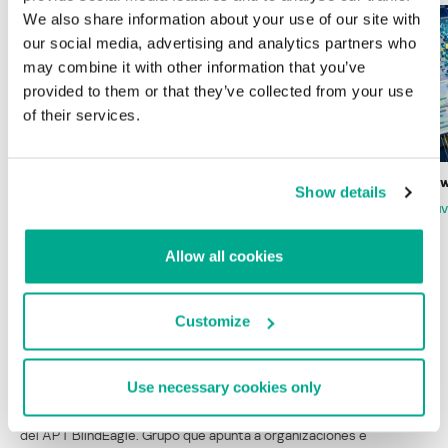
We also share information about your use of our site with
our social media, advertising and analytics partners who
may combine it with other information that you’ve
provided to them or that they’ve collected from your use
of their services.
Wardriving en México: preparativos para
Estado del ransomw
Show details
la Copa Mundial de Fútbol 2026
FABIO ASSOLINI
MARC RI
ISABEL MANJARREZ
DARYA GORODILOVA
Allow all cookies
Customize
INFORMES
Use necessary cookies only
BlindEagle vuela alto en LATAM
Kaspersky proporciona información sobre la actividad y los TTPs
del APT BlindEagle. Grupo que apunta a organizaciones e