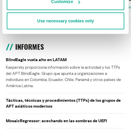
Customize
la Copa Mundial de Fútbol 2026
FABIO ASSOLINI
MARC RI
ISABEL MANJARREZ
DARYA GORODILOVA
Use necessary cookies only
INFORMES
BlindEagle vuela alto en LATAM
Kaspersky proporciona información sobre la actividad y los TTPs
del APT BlindEagle. Grupo que apunta a organizaciones e
individuos en Colombia, Ecuador, Chile, Panamá y otros países de
América Latina.
Tácticas, técnicas y procedimientos (TTPs) de los grupos de
APT asiáticos modernos
MosaicRegressor: acechando en las sombras de UEFI