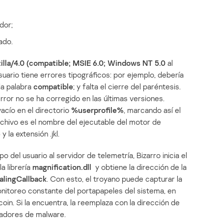
dor;
ado.
illa/4.0 (compatible; MSIE 6.0; Windows NT 5.0
al
suario tiene errores tipográficos: por ejemplo, debería
la palabra
compatible
; y falta el cierre del paréntesis.
ror no se ha corregido en las últimas versiones.
acío en el directorio
%userprofile%
, marcando así el
chivo es el nombre del ejecutable del motor de
 la extensión .jkl.
 del usuario al servidor de telemetría, Bizarro inicia el
a librería
magnification.dll
y obtiene la dirección de la
lingCallback
. Con esto, el troyano puede capturar la
onitoreo constante del portapapeles del sistema, en
coin. Si la encuentra, la reemplaza con la dirección de
lladores de malware.