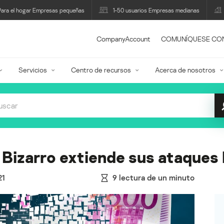
Para el hogar Empresas pequeñas
1-50 usuarios Empresas medianas
CompanyAccount
COMUNÍQUESE CO
Servicios
Centro de recursos
Acerca de nosotros
 Bizarro extiende sus ataques
21
9
lectura de un minuto