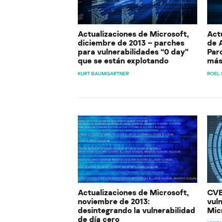
Actualizaciones de Microsoft,
Act
diciembre de 2013 – parches
de 
para vulnerabilidades “0 day”
Par
que se están explotando
má
KURT BAUMGARTNER
ROEL
Actualizaciones de Microsoft,
CVE
noviembre de 2013:
vuln
desintegrando la vulnerabilidad
Mic
de día cero