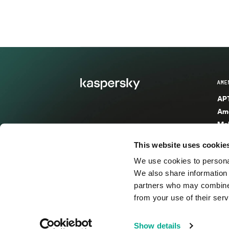
AME
APT
Ame
Mal
Mal
This website uses cookie
Ent
We use cookies to personal
Ame
We also share information 
Ame
partners who may combine i
Spa
from your use of their serv
© 2026 AO Kaspersky Lab. Todos los derechos reservad
Show details