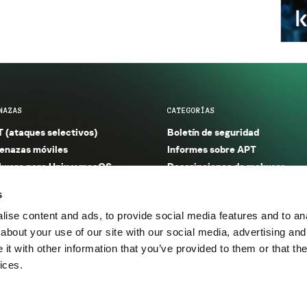
NAZAS
CATEGORÍAS
 (ataques selectivos)
Boletín de seguridad
nazas móviles
Informes sobre APT
ware para Unix y macOS
Descripciones de malware
ware para Windows
Investigación
s
orno seguro (IoT)
Informes sobre malware
ise content and ads, to provide social media features and to anal
nazas financieras
Informes sobre spam y phishin
about your use of our site with our social media, advertising and
nazas industriales
Publicaciones
t with other information that you’ve provided to them or that the
m y phishing
Incidentes
ices.
os.
Política de privacidad
Térmi