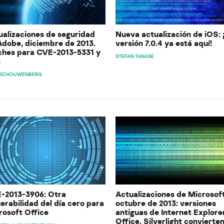
ualizaciones de seguridad
Nueva actualización de iOS: ¡
Adobe, diciembre de 2013.
versión 7.0.4 ya está aquí!
ches para CVE-2013-5331 y
STEFAN TANASE
s
 SCHOUWENBERG
-2013-3906: Otra
Actualizaciones de Microsoft
erabilidad del día cero para
octubre de 2013: versiones
rosoft Office
antiguas de Internet Explorer
Office, Silverlight convierten