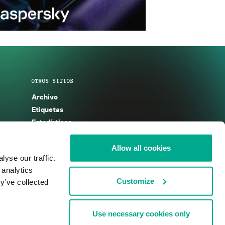
OTROS SITIOS
Archivo
Etiquetas
Estadísticas
Enciclopedia
Descripciones
Allow all cookies
yse our traffic.
g
KSB 2025
 analytics
Customize
y’ve collected
Use necessary cookies only
nos de uso
Acuerdo de licencia
Cookies