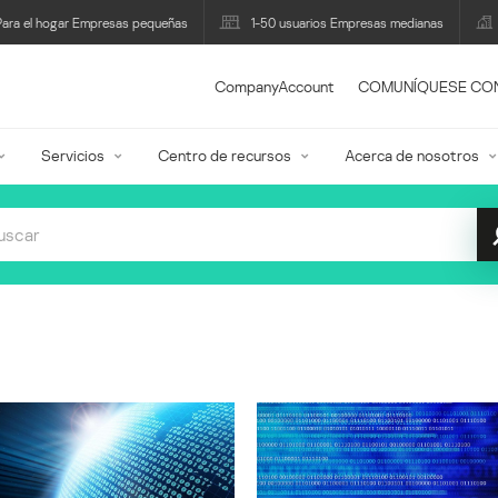
Para el hogar Empresas pequeñas
1-50 usuarios Empresas medianas
CompanyAccount
COMUNÍQUESE CO
Servicios
Centro de recursos
Acerca de nosotros