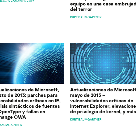
HESLAV ZAKORZHEVSKY
equipo en una casa embruja
del terror
KURT BAUMGARTNER
ualizaciones de Microsoft,
Actualizaciones de Microsoft
sto de 2013: parches para
mayo de 2013 –
erabilidades críticas en IE,
vulnerabilidades críticas de
isis sintácticos de fuentes
Internet Explorer, elevacion
OpenType y fallas en
de privilegio de kernel, y más
hange OWA
KURT BAUMGARTNER
 BAUMGARTNER