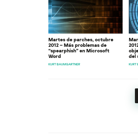
Martes de parches, octubre
Mar
2012 – Más problemas de
201
“spearphish” en Microsoft
obje
Word
del 
KURT BAUMGARTNER
KURT