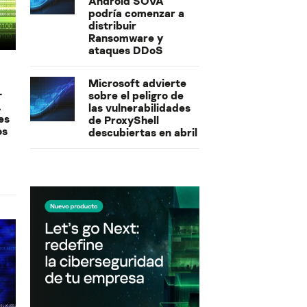
Android SOVA
podría comenzar a
distribuir
Ransomware y
ataques DDoS
Microsoft advierte
–
sobre el peligro de
L
las vulnerabilidades
es
de ProxyShell
os
descubiertas en abril