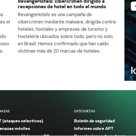
RevengeHotels: cibercrimen dirigido a
recepciones de hotel en todo el mundo
la
RevengeHotels es una campaña de
es el
cibercrimen mediante malware, dirigida contra
e
hoteles, hostales y empresas de turismo y
ido
hostelería ubicados sobre todo, pero no solo,
cioso
en Brasil. Hemos confirmado que han caído
s.
víctimas más de 20 marcas de hoteles.
NAZAS
CATEGORÍAS
 (ataques selectivos)
Boletín de seguridad
nazas móviles
Informes sobre APT
ware para Unix y macOS
Descripciones de malware