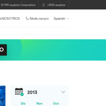
51-999 usuarios Corporativo
+1000 usuarios
N NOSOTROS
Modo oscuro
Spanish
2013
Dic
Nov
Oct