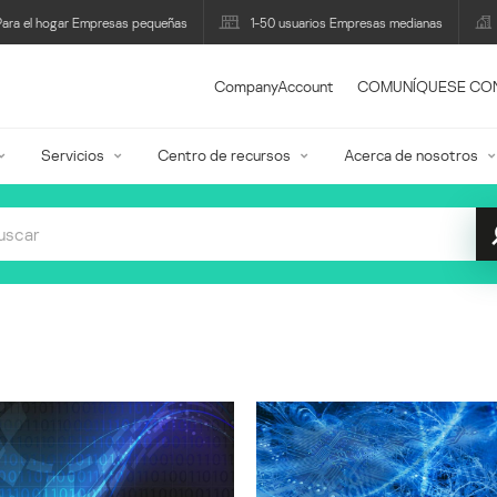
Para el hogar Empresas pequeñas
1-50 usuarios Empresas medianas
CompanyAccount
COMUNÍQUESE CO
Servicios
Centro de recursos
Acerca de nosotros