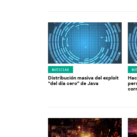
NOTICIAS
NO
Distribución masiva del exploit
Hac
“del día cero” de Java
pers
cor