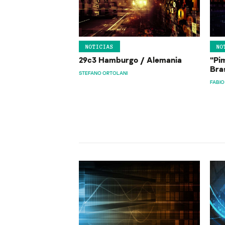
NOTICIAS
NO
29c3 Hamburgo / Alemania
“Pi
Bra
STEFANO ORTOLANI
FABIO