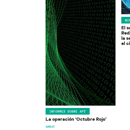
NO
El s
Red
la s
el 
INFORMES SOBRE APT
La operación ‘Octubre Rojo’
GREAT