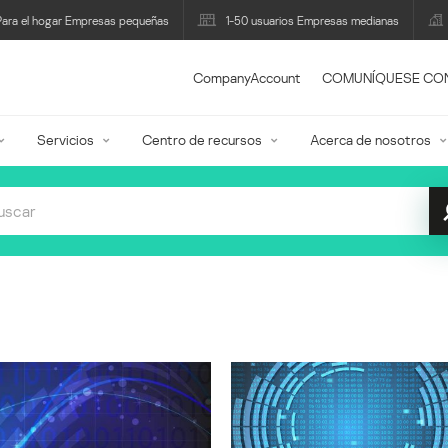
Para el hogar Empresas pequeñas
1-50 usuarios Empresas medianas
CompanyAccount
COMUNÍQUESE CO
Servicios
Centro de recursos
Acerca de nosotros