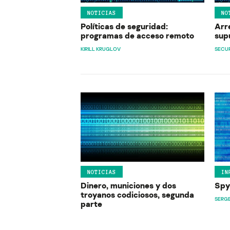
NOTICIAS
NO
Políticas de seguridad:
Arre
programas de acceso remoto
sup
KIRILL KRUGLOV
SECUR
NOTICIAS
IN
Dinero, municiones y dos
Spy
troyanos codiciosos, segunda
SERG
parte