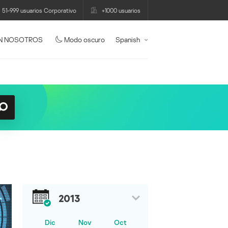
51-999 usuarios Corporativo
+1000 usuarios
N NOSOTROS
Modo oscuro
Spanish
2013
Dic
Nov
Oct