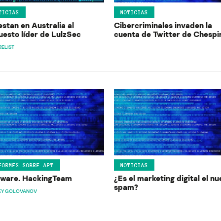
TICIAS
NOTICIAS
stan en Australia al
Cibercriminales invaden la
uesto líder de LulzSec
cuenta de Twitter de Chespir
ELIST
FORMES SOBRE APT
NOTICIAS
ware. HackingTeam
¿Es el marketing digital el n
spam?
EY GOLOVANOV