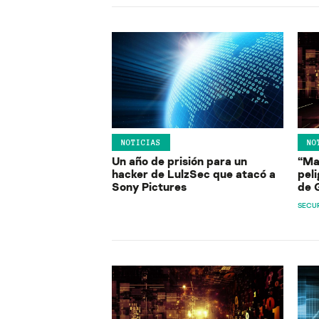
NOTICIAS
NO
Un año de prisión para un
“Ma
hacker de LulzSec que atacó a
peli
Sony Pictures
de 
SECUR