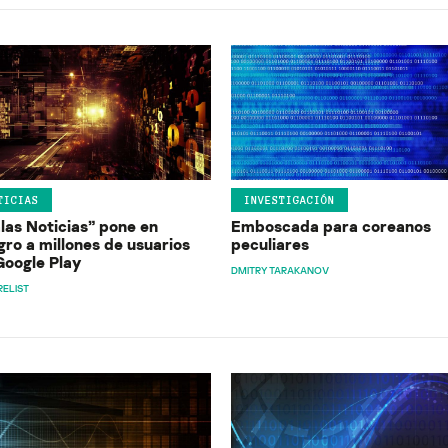
TICIAS
INVESTIGACIÓN
las Noticias” pone en
Emboscada para coreanos
gro a millones de usuarios
peculiares
Google Play
DMITRY TARAKANOV
ELIST