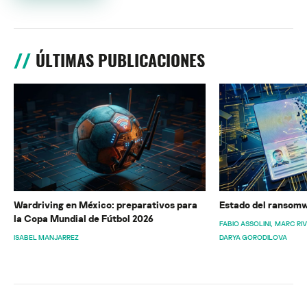
ÚLTIMAS PUBLICACIONES
Wardriving en México: preparativos para
Estado del ransomw
la Copa Mundial de Fútbol 2026
FABIO ASSOLINI
MARC RI
ISABEL MANJARREZ
DARYA GORODILOVA