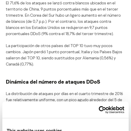
El 71,6% de los ataques se lanzó contra blancos ubicados en el
territorio de China, 9 puntos porcentuales más que en el tercer
trimestre. En Corea del Sur hubo un ligero aumento en el número
de blancos (de 0,7 p.p.). Por el contrario, los ataques contra
blancos en los Estados Unidos se redujeron en 9,7 puntos
porcentuales DDoS (9% contra el 18,7% del tercer trimestre).
La participación de otros países del TOP 10 tuvo muy pocos
cambios. Japón perdió 1 punto porcentual, Italia y los Países Bajos
salieron del TOP 10, siendo sustituidos por Alemania (0,56%) y
Canadá (0,77%).
Dinámica del número de ataques DDoS
La distribución de ataques por días en el cuarto trimestre de 2016
fue relativamente uniforme, con un pico agudo alrededor del 5 de
noviembre, cuando se observó el mayor número de ataques (1915
ataques), que es el índice más alto para todo el 2016. El día más
tranquilo del cuarto trimestre fue el 23 de noviembre, cuando hubo
90 ataques, pero ya el 25 de noviembre la actividad maliciosa
aumentó de golpe hasta alcanzar los 981 ataques.
This website uses cookies