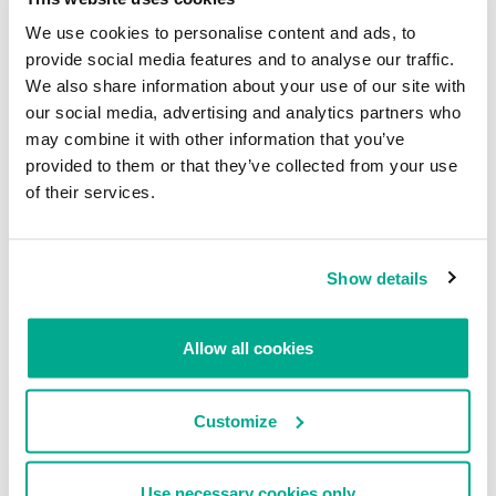
We use cookies to personalise content and ads, to
provide social media features and to analyse our traffic.
We also share information about your use of our site with
our social media, advertising and analytics partners who
may combine it with other information that you’ve
provided to them or that they’ve collected from your use
of their services.
Dinámica del número de ataques DDoS*, cuarto trimestre de
Show details
2016
* Debido a que los ataques DDoS pueden prolongarse de forma
Allow all cookies
ininterrumpida por varios días, en la línea de tiempo un ataque
puede contarse varias veces, una por cada día.
Customize
En el cuarto trimestre los delincuentes tuvieron menos descanso
los sábados, día en que ocurrió el 18,2% de los ataques. Les siguen
a una distancia de 1,7 puntos porcentuales los viernes. Los lunes
Use necessary cookies only