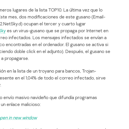
eros lugares de la lista TOP10. La última vez que lo
Este mes, dos modificaciones de este gusano (Email-
NetSky.d) ocupan el tercer y cuarto lugar
Sky
es un virus-gusano que se propaga por Internet en
rreo infectados. Los mensajes infectados se envían a
co encontradas en el ordenador. El gusano se activa si
aciendo doble click en el adjunto). Después, el gusano se
a a propagarse.
ón en la lista de un troyano para bancos, Trojan-
esente en el 1,04% de todo el correo infectado, sirve
.
so envío masivo navideño que difundía programas
 un enlace malicioso: