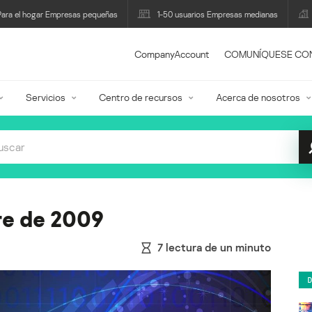
Para el hogar Empresas pequeñas
1-50 usuarios Empresas medianas
CompanyAccount
COMUNÍQUESE CO
Servicios
Centro de recursos
Acerca de nosotros
re de 2009
7
lectura de un minuto