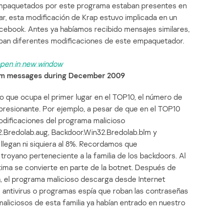
mpaquetados por este programa estaban presentes en
lar, esta modificación de Krap estuvo implicada en un
cebook. Antes ya habíamos recibido mensajes similares,
aban diferentes modificaciones de este empaquetador.
am messages during December 2009
 que ocupa el primer lugar en el TOP10, el número de
esionante. Por ejemplo, a pesar de que en el TOP10
odificaciones del programa malicioso
.Bredolab.aug, Backdoor.Win32.Bredolab.blm y
 llegan ni siquiera al 8%. Recordamos que
royano perteneciente a la familia de los backdoors. Al
ctima se convierte en parte de la botnet. Después de
ón, el programa malicioso descarga desde Internet
s antivirus o programas espía que roban las contraseñas
aliciosos de esta familia ya habían entrado en nuestro