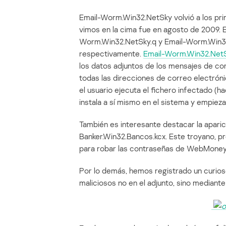
Email-Worm.Win32.NetSky volvió a los prim
vimos en la cima fue en agosto de 2009. 
Worm.Win32.NetSky.q y Email-Worm.Win32.
respectivamente.
Email-Worm.Win32.Net
los datos adjuntos de los mensajes de co
todas las direcciones de correo electróni
el usuario ejecuta el fichero infectado (h
instala a sí mismo en el sistema y empiez
También es interesante destacar la aparici
Banker.Win32.Bancos.kcx. Este troyano, pr
para robar las contraseñas de WebMoney
Por lo demás, hemos registrado un curio
maliciosos no en el adjunto, sino mediante