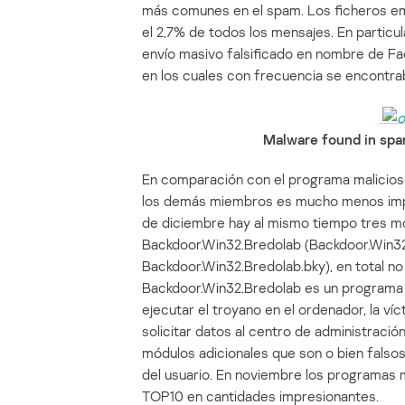
más comunes en el spam. Los ficheros e
el 2,7% de todos los mensajes. En particu
envío masivo falsificado en nombre de Fa
en los cuales con frecuencia se encontr
Malware found in sp
En comparación con el programa malicioso
los demás miembros es mucho menos impr
de diciembre hay al mismo tiempo tres m
Backdoor.Win32.Bredolab (Backdoor.Win32
Backdoor.Win32.Bredolab.bky), en total no
Backdoor.Win32.Bredolab es un programa t
ejecutar el troyano en el ordenador, la ví
solicitar datos al centro de administraci
módulos adicionales que son o bien falso
del usuario. En noviembre los programas m
TOP10 en cantidades impresionantes.