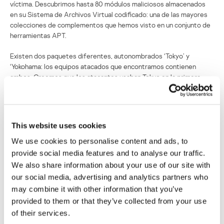
víctima. Descubrimos hasta 80 módulos maliciosos almacenados
en su Sistema de Archivos Virtual codificado: una de las mayores
colecciones de complementos que hemos visto en un conjunto de
herramientas APT.
Existen dos paquetes diferentes, autonombrados ‘Tokyo’ y
‘Yokohama: los equipos atacados que encontramos contienen
ambos. Creemos que los atacantes usaban Tokyo en la primera
etapa de la infección, instalaban el completamente funcional
paquete Yokohama en los computadores de víctimas interesantes,
y utilizaban Tokyo como respaldo.
This website uses cookies
Este malware incluye amplias funciones para el robo de datos.
Entre ellas figuran: robo de cookies, intercepción de documentos
We use cookies to personalise content and ads, to
en la cola de impresión, extracción de datos desde las copias de
provide social media features and to analyse our traffic.
respaldo de dispositivos iOS, grabación y captura de pantalla de
We also share information about your use of our site with
llamadas VoIP, robo de las imágenes en CD hechas por la víctima,
our social media, advertising and analytics partners who
indexación de archivos, incluyendo aquellos en unidades externas, y
may combine it with other information that you’ve
el robo de datos cuando la unidad es otra vez detectada después.
provided to them or that they’ve collected from your use
Hasta ahora, nuestra telemetría ha revelado una sola víctima: un
of their services.
cuerpo diplomático de un país de Asia Central.