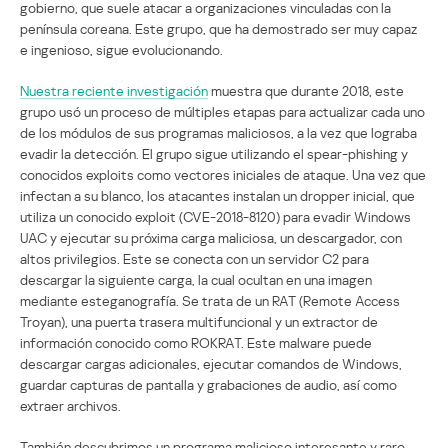
gobierno, que suele atacar a organizaciones vinculadas con la
península coreana. Este grupo, que ha demostrado ser muy capaz
e ingenioso, sigue evolucionando.
Nuestra reciente investigación
muestra que durante 2018, este
grupo usó un proceso de múltiples etapas para actualizar cada uno
de los módulos de sus programas maliciosos, a la vez que lograba
evadir la detección. El grupo sigue utilizando el spear-phishing y
conocidos exploits como vectores iniciales de ataque. Una vez que
infectan a su blanco, los atacantes instalan un dropper inicial, que
utiliza un conocido exploit (CVE-2018-8120) para evadir Windows
UAC y ejecutar su próxima carga maliciosa, un descargador, con
altos privilegios. Este se conecta con un servidor C2 para
descargar la siguiente carga, la cual ocultan en una imagen
mediante esteganografía. Se trata de un RAT (Remote Access
Troyan), una puerta trasera multifuncional y un extractor de
información conocido como ROKRAT. Este malware puede
descargar cargas adicionales, ejecutar comandos de Windows,
guardar capturas de pantalla y grabaciones de audio, así como
extraer archivos.
También descubrimos un programa malicioso interesante y raro,