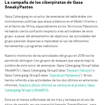
La campaña de los ciberpiratas de Gaza
SneakyPastes
Gaza Cybergang es un actor de amenazas de habla árabe con
motivaciones políticas que ataca a blancos en el Medio Oriente y
en el Norte de África, especialmente en los Territorios Palestinos.
Ha habido cierta confusión respecto a las actividades de este
grupo: a pesar del alineamiento de objetivos, las actividades del
grupo parecían dispersas e implicaban el uso de diferentes
herramientas y programas maliciosos.
Nuestro monitoreo de las actividades del grupo en 2018 nos ha
permitido distinguir tres grupos de ataques que operan bajo la
sombra de este actor de amenazas: Gaza Cybergang Group1 (alias
‘MoleRATs’), Gaza Cybergang Group2 (alias ‘
Deseert Falcons
‘) y
Gaza Cybergang Group3 (alias ‘
Operation Parliament
‘). Ya nos
hemos referido a las actividades de los dos últimos en anteriores
informes.
Nuestro último informe se centra en el primero, Gaza
Cybergang Group1 o MoleRATs
.
Este es el menos sofisticado de los tres y se basa en el uso de
sitios de pegado, en una operación llamada ‘SneakyPastes’, para