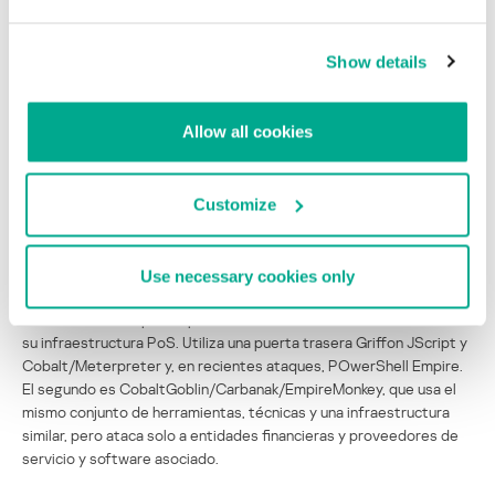
Continúan las operaciones cibercriminales de FIN7
Show details
En 2018, Europol y el Departamento de Justicia de EE.UU.
anunciaron el arresto del líder de los grupos cibercriminales FIN7 y
Allow all cookies
Carbanak/CobaltGoblin. Algunos pensaron que dicho arresto
afectaría las operaciones del grupo. No parece ser así. De hecho,
CobaltGoblin y FIN7 han ampliado la cantidad de grupos que
operan a su sombra: existen varios grupos interconectados que
Customize
usan conjuntos de herramientas muy similares y la misma
infraestructura para lanzar sus ataques.
Use necessary cookies only
El primero es el ahora famoso FIN7 especializado en ataques
contra varias compañías para acceder a sus datos financieros o a
su infraestructura PoS. Utiliza una puerta trasera Griffon JScript y
Cobalt/Meterpreter y, en recientes ataques, POwerShell Empire.
El segundo es CobaltGoblin/Carbanak/EmpireMonkey, que usa el
mismo conjunto de herramientas, técnicas y una infraestructura
similar, pero ataca solo a entidades financieras y proveedores de
servicio y software asociado.