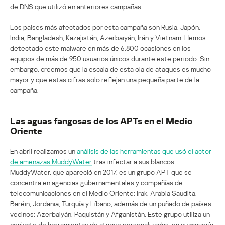
de DNS que utilizó en anteriores campañas.
Los países más afectados por esta campaña son Rusia, Japón,
India, Bangladesh, Kazajistán, Azerbaiyán, Irán y Vietnam. Hemos
detectado este malware en más de 6.800 ocasiones en los
equipos de más de 950 usuarios únicos durante este periodo. Sin
embargo, creemos que la escala de esta ola de ataques es mucho
mayor y que estas cifras solo reflejan una pequeña parte de la
campaña.
Las aguas fangosas de los APTs en el Medio
Oriente
En abril realizamos un
análisis de las herramientas que usó el actor
de amenazas MuddyWater
tras infectar a sus blancos.
MuddyWater, que apareció en 2017, es un grupo APT que se
concentra en agencias gubernamentales y compañías de
telecomunicaciones en el Medio Oriente: Irak, Arabia Saudita,
Baréin, Jordania, Turquía y Líbano, además de un puñado de países
vecinos: Azerbaiyán, Paquistán y Afganistán. Este grupo utiliza un
conjunto de herramientas de ataque personalizadas, en su mayoría