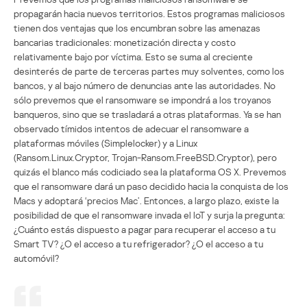
propagarán hacia nuevos territorios. Estos programas maliciosos
tienen dos ventajas que los encumbran sobre las amenazas
bancarias tradicionales: monetización directa y costo
relativamente bajo por víctima. Esto se suma al creciente
desinterés de parte de terceras partes muy solventes, como los
bancos, y al bajo número de denuncias ante las autoridades. No
sólo prevemos que el ransomware se impondrá a los troyanos
banqueros, sino que se trasladará a otras plataformas. Ya se han
observado tímidos intentos de adecuar el ransomware a
plataformas móviles (Simplelocker) y a Linux
(Ransom.Linux.Cryptor, Trojan-Ransom.FreeBSD.Cryptor), pero
quizás el blanco más codiciado sea la plataforma OS X. Prevemos
que el ransomware dará un paso decidido hacia la conquista de los
Macs y adoptará ‘precios Mac’. Entonces, a largo plazo, existe la
posibilidad de que el ransomware invada el IoT y surja la pregunta:
¿Cuánto estás dispuesto a pagar para recuperar el acceso a tu
Smart TV? ¿O el acceso a tu refrigerador? ¿O el acceso a tu
automóvil?