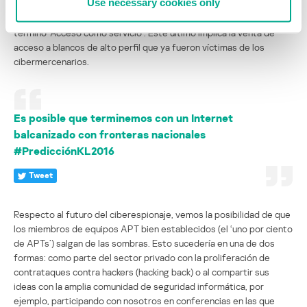
Use necessary cookies only
término ‘APT como servicio’, pero quizás resulte más interesante
esperar que la evolución de los ataques dirigidos produzca el
término ‘Acceso como servicio’. Este último implica la venta de
acceso a blancos de alto perfil que ya fueron víctimas de los
cibermercenarios.
Es posible que terminemos con un Internet
balcanizado con fronteras nacionales
#PredicciónKL2016
Tweet
Respecto al futuro del ciberespionaje, vemos la posibilidad de que
los miembros de equipos APT bien establecidos (el ‘uno por ciento
de APTs’) salgan de las sombras. Esto sucedería en una de dos
formas: como parte del sector privado con la proliferación de
contrataques contra hackers (hacking back) o al compartir sus
ideas con la amplia comunidad de seguridad informática, por
ejemplo, participando con nosotros en conferencias en las que