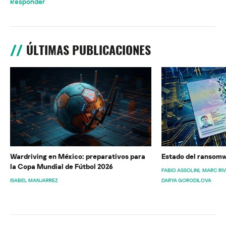
Responder
ÚLTIMAS PUBLICACIONES
Wardriving en México: preparativos para
Estado del ransomw
la Copa Mundial de Fútbol 2026
FABIO ASSOLINI
MARC RI
ISABEL MANJARREZ
DARYA GORODILOVA