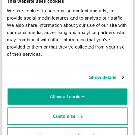
This website uses cookies
establezcan una autoridad de certificación completamente
falsificada para emitir certificados para sus programas maliciosos.
We use cookies to personalise content and ads, to
provide social media features and to analyse our traffic.
We also share information about your use of our site with
our social media, advertising and analytics partners who
Veremos a miembros de equipos APT bien
may combine it with other information that you’ve
establecidos saliendo del lado oscuro
provided to them or that they’ve collected from your use
#PredicciónKL2016
of their services.
Tweet
Show details
Los actores APT en el futuro
La rentabilidad del ciberespionaje no ha pasado desapercibida
Allow all cookies
para los cibermercenarios que, como esperábamos, han
comenzado a poblar el escenario. Esta tendencia aumentará según
lo haga la demanda de ciberhabilidades, tanto por parte de las
Customize
compañías, como de los actores APT conocidos que buscan
subcontratar las tareas menos críticas para no poner en riesgo sus
herramientas ni su infraestructura principal. Podríamos plantear el