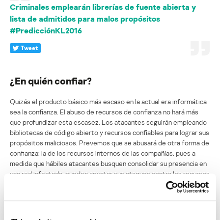
Criminales emplearán librerías de fuente abierta y
lista de admitidos para malos propósitos
#PredicciónKL2016
Tweet
¿En quién confiar?
Quizás el producto básico más escaso en la actual era informática
sea la confianza. El abuso de recursos de confianza no hará más
que profundizar esta escasez. Los atacantes seguirán empleando
bibliotecas de código abierto y recursos confiables para lograr sus
propósitos maliciosos. Prevemos que se abusará de otra forma de
confianza: la de los recursos internos de las compañías, pues a
medida que hábiles atacantes busquen consolidar su presencia en
una red infectada, pueden apuntar sus ataques contra los recursos
de la red interna de las compañías, como Sharepoint, servidores de
archivos, o portales de contabilidad y pagos. Quizás incluso
lleguemos a ver como se sigue expandiendo el ya desenfrenado
abuso de los certificados de confianza, cuando los atacantes