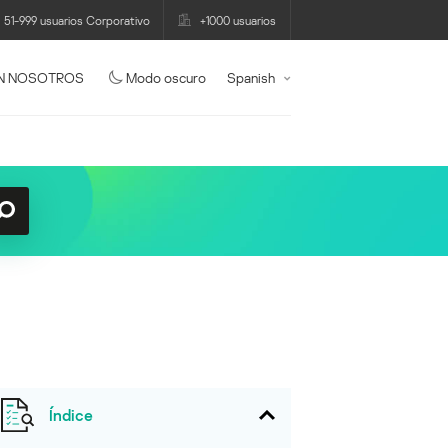
51-999 usuarios Corporativo
+1000 usuarios
N NOSOTROS
Modo oscuro
Spanish
Índice