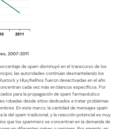
reo, 2007-2011
 porcentaje de spam disminuyó en el transcurso de los
rincipio, las autoridades continúan desmantelando los
ustock y Hlux/Kelihos fueron desactivadas en el año
concentran cada vez más en blancos específicos. Por
ciados para la propagación de spam farmacéutico
nes robadas desde sitios dedicados a tratar problemas
 hombres. En este marco, la cantidad de mensajes spam
 la del spam tradicional, y la reacción potencial es muy
s años que los spammers se concentran en la demanda de
spam en diferentes países o regiones. Por ejemplo, en