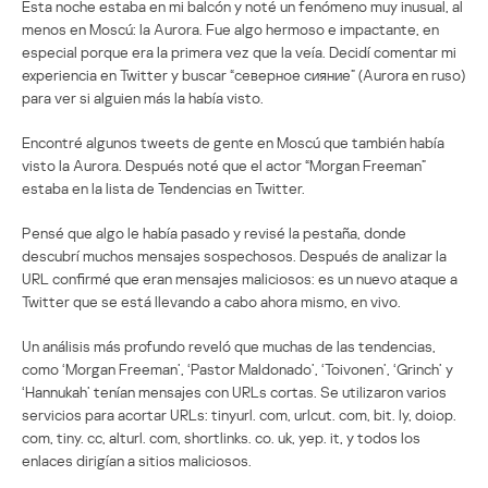
Esta noche estaba en mi balcón y noté un fenómeno muy inusual, al
menos en Moscú: la Aurora. Fue algo hermoso e impactante, en
especial porque era la primera vez que la veía. Decidí comentar mi
experiencia en Twitter y buscar “северное сияние” (Aurora en ruso)
para ver si alguien más la había visto.
Encontré algunos tweets de gente en Moscú que también había
visto la Aurora. Después noté que el actor “Morgan Freeman”
estaba en la lista de Tendencias en Twitter.
Pensé que algo le había pasado y revisé la pestaña, donde
descubrí muchos mensajes sospechosos. Después de analizar la
URL confirmé que eran mensajes maliciosos: es un nuevo ataque a
Twitter que se está llevando a cabo ahora mismo, en vivo.
Un análisis más profundo reveló que muchas de las tendencias,
como ‘Morgan Freeman’, ‘Pastor Maldonado’, ‘Toivonen’, ‘Grinch’ y
‘Hannukah’ tenían mensajes con URLs cortas. Se utilizaron varios
servicios para acortar URLs: tinyurl. com, urlcut. com, bit. ly, doiop.
com, tiny. cc, alturl. com, shortlinks. co. uk, yep. it, y todos los
enlaces dirigían a sitios maliciosos.