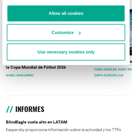
Allow all cookies
Customize
Use necessary cookies only
Wardriving en México: preparativos para
Estado del ransomw
la Copa Mundial de Fútbol 2026
FABIO ASSOLINI
MARC RI
ISABEL MANJARREZ
DARYA GORODILOVA
INFORMES
BlindEagle vuela alto en LATAM
Kaspersky proporciona información sobre la actividad y los TTPs