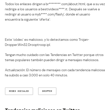
Todos los enlaces dirigen a br********.com/about.html, que a su vez
redirige a los usuarios a bestivideos****.it. Después se vuelve a
redirigir al usuario a myb****.com/flash/, donde el usuario
encuentra la siguiente ‘oferta’:
Este ‘códec’ es malicioso, y lo detectamos como Trojan-
Dropper.Win32.Drooptroop.ipl.
Tengan mucho cuidado con las Tendencias en Twitter porque otros
temas populares también pueden dirigir a mensajes maliciosos.
Actualización: El número de mensajes con cada tendencia maliciosa
ha subido a casi 3.000 en solo 40 minutos.
REDES SOCIALES
DROPPER
Tendencias maliciosas en Twitter