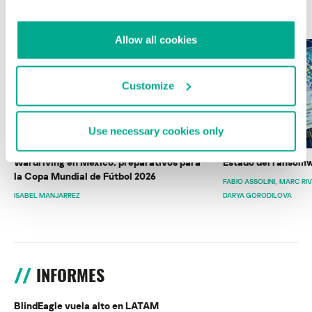
ÚLTIMAS PUBLICACIONES
Allow all cookies
Customize
Use necessary cookies only
Wardriving en México: preparativos para
Estado del ransomw
la Copa Mundial de Fútbol 2026
FABIO ASSOLINI
MARC RI
ISABEL MANJARREZ
DARYA GORODILOVA
INFORMES
BlindEagle vuela alto en LATAM