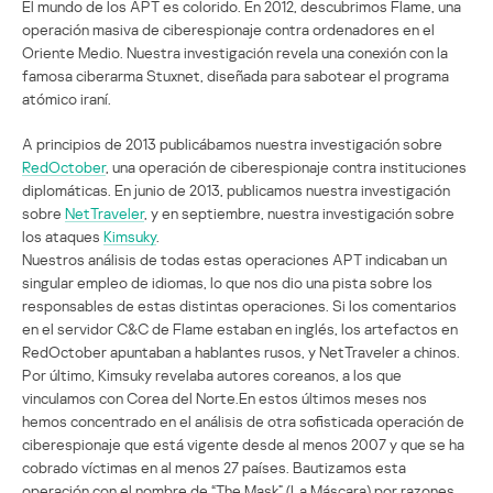
El mundo de los APT es colorido. En 2012, descubrimos Flame, una
operación masiva de ciberespionaje contra ordenadores en el
Oriente Medio. Nuestra investigación revela una conexión con la
famosa ciberarma Stuxnet, diseñada para sabotear el programa
atómico iraní.
A principios de 2013 publicábamos nuestra investigación sobre
RedOctober
, una operación de ciberespionaje contra instituciones
diplomáticas. En junio de 2013, publicamos nuestra investigación
sobre
NetTraveler
, y en septiembre, nuestra investigación sobre
los ataques
Kimsuky
.
Nuestros análisis de todas estas operaciones APT indicaban un
singular empleo de idiomas, lo que nos dio una pista sobre los
responsables de estas distintas operaciones. Si los comentarios
en el servidor C&C de Flame estaban en inglés, los artefactos en
RedOctober apuntaban a hablantes rusos, y NetTraveler a chinos.
Por último, Kimsuky revelaba autores coreanos, a los que
vinculamos con Corea del Norte.En estos últimos meses nos
hemos concentrado en el análisis de otra sofisticada operación de
ciberespionaje que está vigente desde al menos 2007 y que se ha
cobrado víctimas en al menos 27 países. Bautizamos esta
operación con el nombre de “The Mask” (La Máscara) por razones