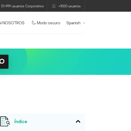
51-999 usuarios Corporativo
+1000 usuarios
N NOSOTROS
Modo oscuro
Spanish
Índice