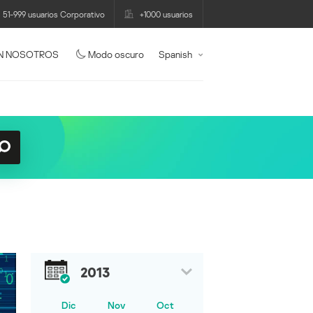
51-999 usuarios Corporativo
+1000 usuarios
N NOSOTROS
Modo oscuro
Spanish
2013
Dic
Nov
Oct