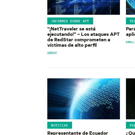
INFORMES SOBRE APT
TE
“¡NetTraveler se está
Par
ejecutando!” – Los ataques APT
apli
de RedStar comprometen a
KIRIL
víctimas de alto perfil
GREAT
NOTICIAS
PU
Representante de Ecuador
¿Qué