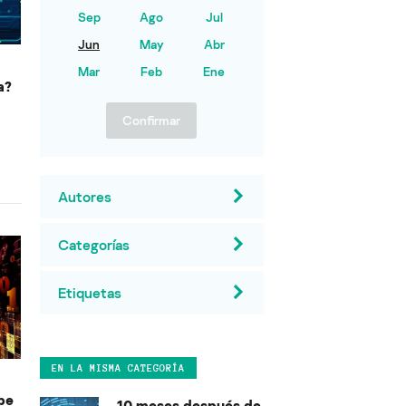
Sep
Ago
Jul
Jun
May
Abr
Mar
Feb
Ene
a?
Confirmar
Autores
Categorías
Etiquetas
EN LA MISMA CATEGORÍA
be
10 meses después de