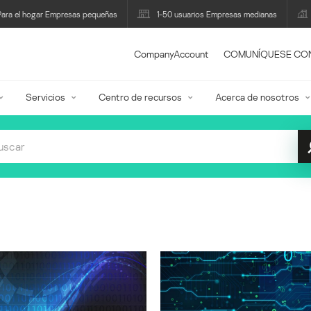
Para el hogar Empresas pequeñas
1-50 usuarios Empresas medianas
CompanyAccount
COMUNÍQUESE CO
Servicios
Centro de recursos
Acerca de nosotros