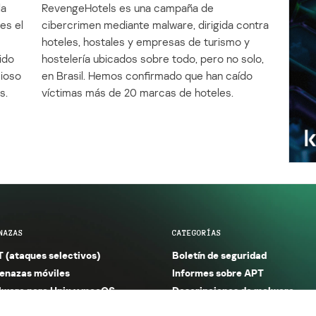
la
RevengeHotels es una campaña de
es el
cibercrimen mediante malware, dirigida contra
e
hoteles, hostales y empresas de turismo y
ido
hostelería ubicados sobre todo, pero no solo,
cioso
en Brasil. Hemos confirmado que han caído
s.
víctimas más de 20 marcas de hoteles.
NAZAS
CATEGORÍAS
 (ataques selectivos)
Boletín de seguridad
nazas móviles
Informes sobre APT
ware para Unix y macOS
Descripciones de malware
ware para Windows
Investigación