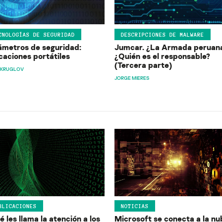
CNOLOGÍAS DE SEGURIDAD
DESCRIPCIONES DE MALWARE
ámetros de seguridad:
Jumcar. ¿La Armada peruan
caciones portátiles
¿Quién es el responsable?
(Tercera parte)
L KRUGLOV
JORGE MIERES
BLICACIONES
NOTICIAS
 les llama la atención a los
Microsoft se conecta a la nu