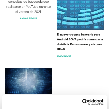
consultas de búsqueda que
realizaron en YouTube durante
el verano de 2021.
ANNA LARKINA
El nuevo troyano bancario para
Android SOVA podría comenzar a
distribuir Ransomware y ataques
DDoS
SECURELIST
Análisis técnico de Qakbot
ANTON KUZMENKO
OLEG KUPREEV