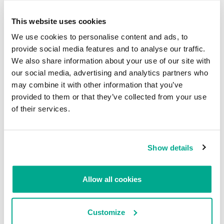
HAIM ZIGEL
This website uses cookies
We use cookies to personalise content and ads, to
INFORMES
provide social media features and to analyse our traffic.
We also share information about your use of our site with
BlindEagle vuela alto en LATAM
our social media, advertising and analytics partners who
may combine it with other information that you’ve
Kaspersky proporciona información sobre la actividad y los TTPs
del APT BlindEagle. Grupo que apunta a organizaciones e
provided to them or that they’ve collected from your use
individuos en Colombia, Ecuador, Chile, Panamá y otros países de
of their services.
América Latina.
Tácticas, técnicas y procedimientos (TTPs) de los grupos de
Show details
APT asiáticos modernos
MosaicRegressor: acechando en las sombras de UEFI
Allow all cookies
RevengeHotels: cibercrimen dirigido a recepciones de hotel
Customize
en todo el mundo