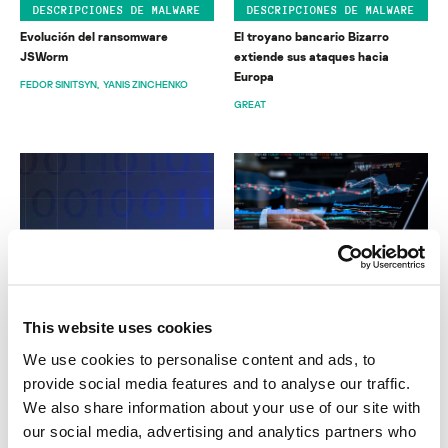
DESCRIPCIONES DE MALWARE
DESCRIPCIONES DE MALWARE
Evolución del ransomware
El troyano bancario Bizarro
JSWorm
extiende sus ataques hacia
Europa
FEDOR SINITSYN
YANIS ZINCHENKO
GREAT
INVESTIGACIÓN
El mundo del ransomware en 2021:
This website uses cookies
quiénes, cómo y por qué
DMITRY GALOV
We use cookies to personalise content and ads, to
LEONID BEZVERSHENKO
provide social media features and to analyse our traffic.
IVAN KWIATKOWSKI
We also share information about your use of our site with
our social media, advertising and analytics partners who