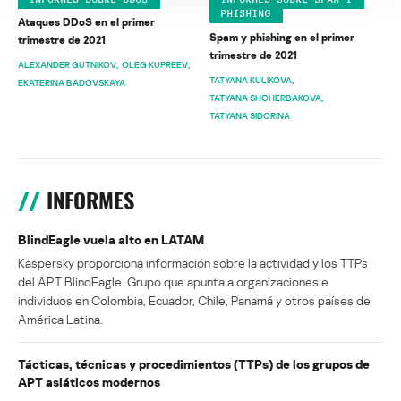
PHISHING
Ataques DDoS en el primer
Spam y phishing en el primer
trimestre de 2021
trimestre de 2021
ALEXANDER GUTNIKOV
OLEG KUPREEV
TATYANA KULIKOVA
EKATERINA BADOVSKAYA
TATYANA SHCHERBAKOVA
TATYANA SIDORINA
INFORMES
BlindEagle vuela alto en LATAM
Kaspersky proporciona información sobre la actividad y los TTPs
del APT BlindEagle. Grupo que apunta a organizaciones e
individuos en Colombia, Ecuador, Chile, Panamá y otros países de
América Latina.
Tácticas, técnicas y procedimientos (TTPs) de los grupos de
APT asiáticos modernos