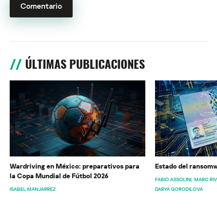
ÚLTIMAS PUBLICACIONES
Wardriving en México: preparativos para
Estado del ransomw
la Copa Mundial de Fútbol 2026
FABIO ASSOLINI
MARC RI
ISABEL MANJARREZ
DARYA GORODILOVA