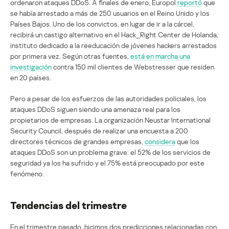
ordenaron ataques DDoS. A finales de enero, Europol
reportó
que
se había arrestado a más de 250 usuarios en el Reino Unido y los
Países Bajos. Uno de los convictos, en lugar de ir a la cárcel,
recibirá un castigo alternativo en el Hack_Right Center de Holanda,
instituto dedicado a la reeducación de jóvenes hackers arrestados
por primera vez. Según otras fuentes,
está en marcha una
investigación
contra 150 mil clientes de Webstresser que residen
en 20 países.
Pero a pesar de los esfuerzos de las autoridades policiales, los
ataques DDoS siguen siendo una amenaza real para los
propietarios de empresas. La organización Neustar International
Security Council, después de realizar una encuesta a 200
directores técnicos de grandes empresas,
considera
que los
ataques DDoS son un problema grave: el 52% de los servicios de
seguridad ya los ha sufrido y el 75% está preocupado por este
fenómeno.
Tendencias del trimestre
En el trimestre pasado, hicimos dos predicciones relacionadas con