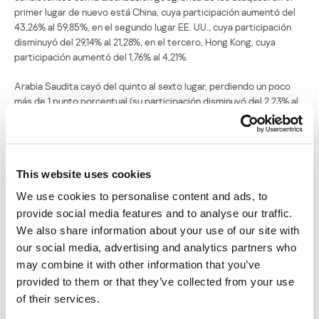
primer lugar de nuevo está China, cuya participación aumentó del
43,26% al 59,85%, en el segundo lugar EE. UU., cuya participación
disminuyó del 29,14% al 21,28%, en el tercero, Hong Kong, cuya
participación aumentó del 1,76% al 4,21%.
Arabia Saudita cayó del quinto al sexto lugar, perdiendo un poco
más de 1 punto porcentual (su participación disminuyó del 2,23% al
1,08%). Canadá perdió aproximadamente la misma cantidad (del
2,21% al 1,30%), sin embargo, subió del sexto al cuarto lugar, y el
Reino Unido, con pérdidas más significativas (del 2,73% al 1,18%)
cayó del cuarto lugar al quinto.
This website uses cookies
Al mismo tiempo, abandonaron el TOP 10 Australia y Brasil, que en
We use cookies to personalise content and ads, to
el último trimestre ocuparan el tercer y octavo lugar. En cambio,
provide social media features and to analyse our traffic.
lograron entrar Singapur, cuyo pequeño crecimiento (del 0,72% al
We also share information about your use of our site with
0,94%) le permitió ocupar el octavo lugar, y Polonia con una
our social media, advertising and analytics partners who
participación que aumentó del 0,33% al 0,90%, que la hizo ocupar el
may combine it with other information that you’ve
noveno puesto. Alemania (0,77%) sigue en el último puesto del
TOP 10.
provided to them or that they’ve collected from your use
of their services.