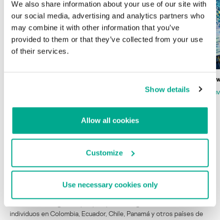
We also share information about your use of our site with
our social media, advertising and analytics partners who
may combine it with other information that you’ve
provided to them or that they’ve collected from your use
of their services.
Wardriving en México: preparativos para
Estado del ransomw
la Copa Mundial de Fútbol 2026
Show details
FABIO ASSOLINI
MARC RI
ISABEL MANJARREZ
DARYA GORODILOVA
Allow all cookies
Customize
INFORMES
BlindEagle vuela alto en LATAM
Use necessary cookies only
Kaspersky proporciona información sobre la actividad y los TTPs
del APT BlindEagle. Grupo que apunta a organizaciones e
individuos en Colombia, Ecuador, Chile, Panamá y otros países de