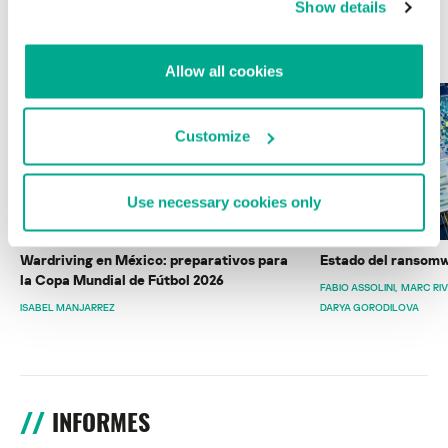
Show details
ÚLTIMAS PUBLICACIONES
Allow all cookies
Customize
Use necessary cookies only
Wardriving en México: preparativos para
Estado del ransomw
la Copa Mundial de Fútbol 2026
FABIO ASSOLINI
MARC RI
ISABEL MANJARREZ
DARYA GORODILOVA
INFORMES