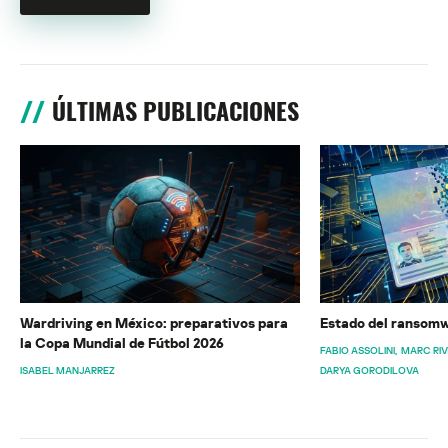
ÚLTIMAS PUBLICACIONES
Wardriving en México: preparativos para
Estado del ransomw
la Copa Mundial de Fútbol 2026
FABIO ASSOLINI
MARC RI
ISABEL MANJARREZ
DARYA GORODILOVA