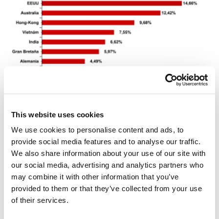
Reacciones del antivirus de correo según países, marzo de 2012
This website uses cookies
Este es el tercer mes consecutivo en que los Estados Unidos de
We use cookies to personalise content and ads, to
América ocupan el primer lugar de la estadística de reacciones del
provide social media features and to analyse our traffic.
antivirus de correo. La cantidad de reacciones de Kaspersky Mail
We also share information about your use of our site with
Antivirus en el territorio de EE.UU. ha crecido en un 1,7% en
our social media, advertising and analytics partners who
comparación con febrero y alcanzado el 14,7%.
may combine it with other information that you’ve
provided to them or that they’ve collected from your use
De forma sorpresiva, Australia ha ocupado el segundo lugar de
of their services.
reacciones del antivirus de correo, y su participación ha crecido en
más del doble (+6,9%), alcanzando el 12,4%. Al igual que en febrero,