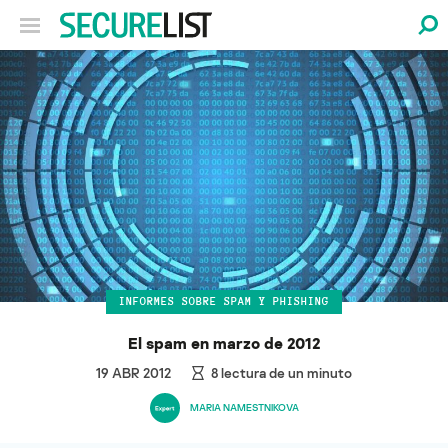
INFORMES SOBRE SPAM Y PHISHING
El spam en marzo de 2012
19 ABR 2012
8
lectura de un minuto
MARIA NAMESTNIKOVA