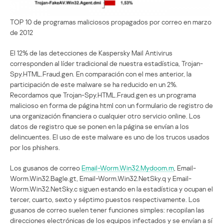
TOP 10 de programas maliciosos propagados por correo en marzo
de 2012
El 12% de las detecciones de Kaspersky Mail Antivirus
corresponden al líder tradicional de nuestra estadística, Trojan-
Spy.HTML.Fraud.gen. En comparación con el mes anterior, la
participación de este malware se ha reducido en un 2%.
Recordamos que Trojan-Spy.HTML.Fraud.gen es un programa
malicioso en forma de página html con un formulario de registro de
una organización financiera o cualquier otro servicio online. Los
datos de registro que se ponen en la página se envían a los
delincuentes. El uso de este malware es uno de los trucos usados
por los phishers.
Los gusanos de correo
Email-Worm.Win32.Mydoom.m
, Email-
Worm.Win32.Bagle.gt, Email-Worm.Win32.NetSky.q y Email-
Worm.Win32.NetSky.c siguen estando en la estadística y ocupan el
tercer, cuarto, sexto y séptimo puestos respectivamente. Los
gusanos de correo suelen tener funciones simples: recopilan las
direcciones electrónicas de los equipos infectados y se envían a sí