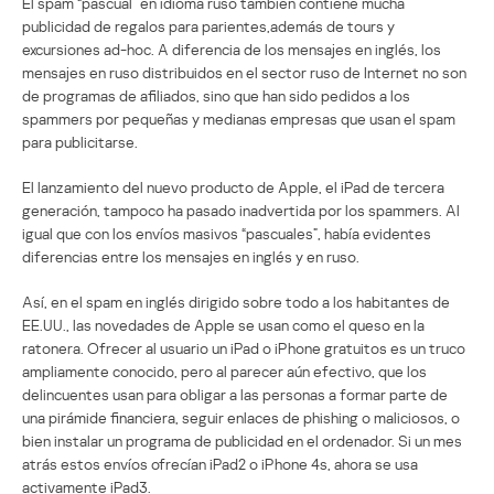
El spam “pascual” en idioma ruso también contiene mucha
publicidad de regalos para parientes,además de tours y
excursiones ad-hoc. A diferencia de los mensajes en inglés, los
mensajes en ruso distribuidos en el sector ruso de Internet no son
de programas de afiliados, sino que han sido pedidos a los
spammers por pequeñas y medianas empresas que usan el spam
para publicitarse.
El lanzamiento del nuevo producto de Apple, el iPad de tercera
generación, tampoco ha pasado inadvertida por los spammers. Al
igual que con los envíos masivos “pascuales”, había evidentes
diferencias entre los mensajes en inglés y en ruso.
Así, en el spam en inglés dirigido sobre todo a los habitantes de
EE.UU., las novedades de Apple se usan como el queso en la
ratonera. Ofrecer al usuario un iPad o iPhone gratuitos es un truco
ampliamente conocido, pero al parecer aún efectivo, que los
delincuentes usan para obligar a las personas a formar parte de
una pirámide financiera, seguir enlaces de phishing o maliciosos, o
bien instalar un programa de publicidad en el ordenador. Si un mes
atrás estos envíos ofrecían iPad2 o iPhone 4s, ahora se usa
activamente iPad3.