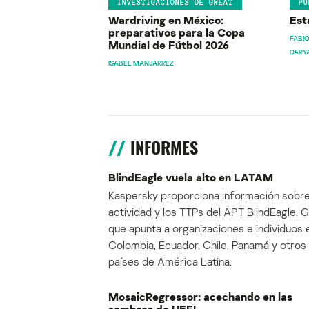
INVESTIGACIONES DE GREAT
PU
Wardriving en México:
Est
preparativos para la Copa
FABIO
Mundial de Fútbol 2026
DARY
ISABEL MANJARREZ
INFORMES
BlindEagle vuela alto en LATAM
Kaspersky proporciona información sobre
actividad y los TTPs del APT BlindEagle. 
que apunta a organizaciones e individuos 
Colombia, Ecuador, Chile, Panamá y otros
países de América Latina.
MosaicRegressor: acechando en las
sombras de UEFI