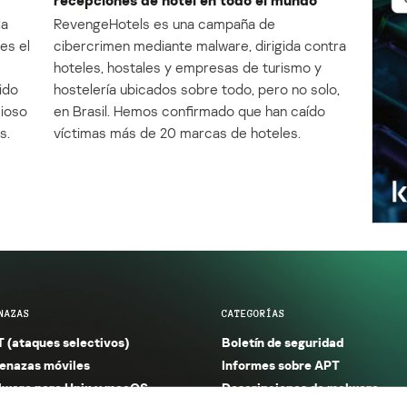
la
RevengeHotels es una campaña de
es el
cibercrimen mediante malware, dirigida contra
e
hoteles, hostales y empresas de turismo y
ido
hostelería ubicados sobre todo, pero no solo,
cioso
en Brasil. Hemos confirmado que han caído
s.
víctimas más de 20 marcas de hoteles.
NAZAS
CATEGORÍAS
 (ataques selectivos)
Boletín de seguridad
nazas móviles
Informes sobre APT
ware para Unix y macOS
Descripciones de malware