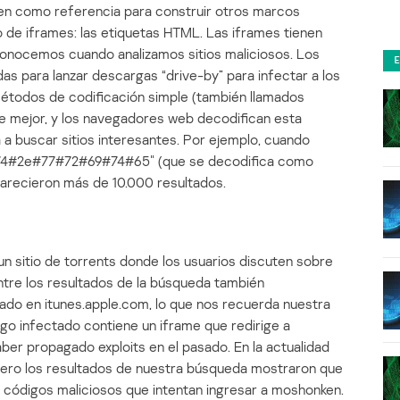
ven como referencia para construir otros marcos
o de iframes: las etiquetas HTML. Las iframes tienen
nocemos cuando analizamos sitios maliciosos. Los
as para lanzar descargas “drive-by” para infectar a los
 métodos de codificación simple (también llamados
e mejor, y los navegadores web decodifican esta
 a buscar sitios interesantes. Por ejemplo, cuando
#2e#77#72#69#74#65″ (que se decodifica como
arecieron más de 10.000 resultados.
 un sitio de torrents donde los usuarios discuten sobre
ntre los resultados de la búsqueda también
do en itunes.apple.com, lo que nos recuerda nuestra
igo infectado contiene un iframe que redirige a
ber propagado exploits en el pasado. En la actualidad
 pero los resultados de nuestra búsqueda mostraron que
n códigos maliciosos que intentan ingresar a moshonken.