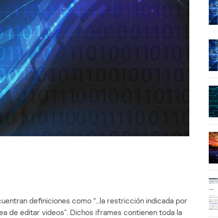
cuentran definiciones como “…la restricción indicada por
rea de editar videos”. Dichos iframes contienen toda la