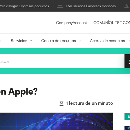
Para el hogar Empresas pequeñas
1-50 usuarios Empresas medianas
CompanyAccount
COMUNÍQUESE CO
Servicios
Centro de recursos
Acerca de nosotros
n Apple?
1
lectura de un minuto