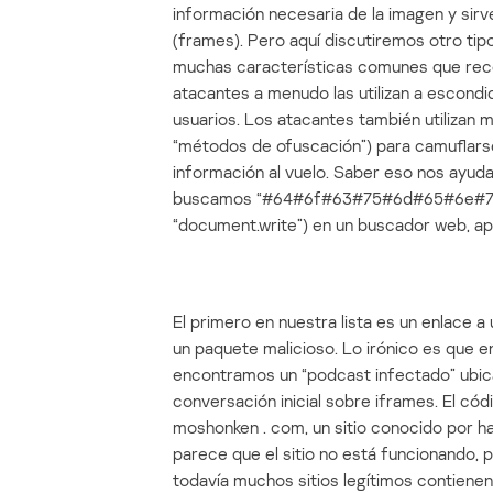
información necesaria de la imagen y sir
(frames). Pero aquí discutiremos otro tip
muchas características comunes que reco
atacantes a menudo las utilizan a escondid
usuarios. Los atacantes también utilizan
“métodos de ofuscación”) para camuflars
información al vuelo. Saber eso nos ayuda
buscamos “#64#6f#63#75#6d#65#6e#74
“document.write”) en un buscador web, ap
El primero en nuestra lista es un enlace a
un paquete malicioso. Lo irónico es que e
encontramos un “podcast infectado” ubica
conversación inicial sobre iframes. El cód
moshonken . com, un sitio conocido por ha
parece que el sitio no está funcionando,
todavía muchos sitios legítimos contiene