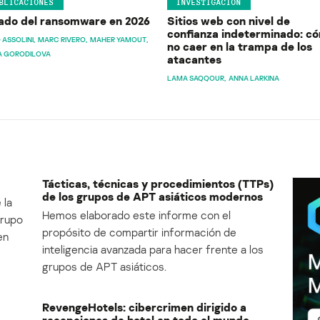
BLICACIONES
INVESTIGACIÓN
ado del ransomware en 2026
Sitios web con nivel de
confianza indeterminado: c
 ASSOLINI
MARC RIVERO
MAHER YAMOUT
no caer en la trampa de los
A GORODILOVA
atacantes
LAMA SAQQOUR
ANNA LARKINA
Tácticas, técnicas y procedimientos (TTPs)
de los grupos de APT asiáticos modernos
 la
Hemos elaborado este informe con el
Grupo
propósito de compartir información de
en
inteligencia avanzada para hacer frente a los
grupos de APT asiáticos.
RevengeHotels: cibercrimen dirigido a
recepciones de hotel en todo el mundo