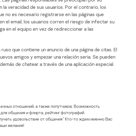
la veracidad de sus usuarios. Por el contrario, los
e no es necesario registrarse en las páginas que
 en el email, los usuarios corren el riesgo de infectar su
a en el equipo en vez de redireccionar a las
ruso que contiene un anuncio de una página de citas. El
nuevos amigos y empezar una relación seria. Se pueden
, además de chatear a través de una aplicación especial.
ьезных отношений, а также попутчиков. Возможность
 для общения и флирта, рейтинг фотографий.
олучать удовольствие от общения” Кто-то ждем именно Вас
аши желания!