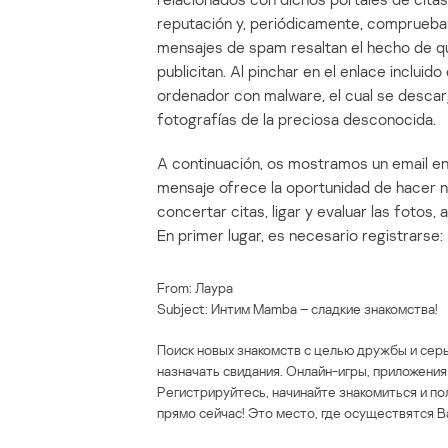
reputación y, periódicamente, comprueban 
mensajes de spam resaltan el hecho de qu
publicitan. Al pinchar en el enlace incluido
ordenador con malware, el cual se descarg
fotografías de la preciosa desconocida.
A continuación, os mostramos un email en 
mensaje ofrece la oportunidad de hacer 
concertar citas, ligar y evaluar las fotos
En primer lugar, es necesario registrarse:
From: Лаура
Subject: Интим Mamba – сладкие знакомства!
Поиск новых знакомств с целью дружбы и сер
назначать свидания. Онлайн-игры, приложения
Регистрируйтесь, начинайте знакомиться и п
прямо сейчас! Это место, где осуществятся В