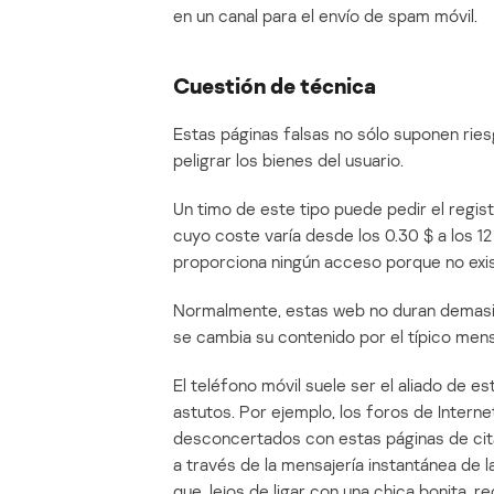
en un canal para el envío de spam móvil.
Cuestión de técnica
Estas páginas falsas no sólo suponen rie
peligrar los bienes del usuario.
Un timo de este tipo puede pedir el regist
cuyo coste varía desde los 0.30 $ a los 12
proporciona ningún acceso porque no exis
Normalmente, estas web no duran demasi
se cambia su contenido por el típico mens
El teléfono móvil suele ser el aliado de es
astutos. Por ejemplo, los foros de Intern
desconcertados con estas páginas de cita
a través de la mensajería instantánea de l
que, lejos de ligar con una chica bonita,