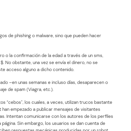
sgos de phishing o malware, sino que pueden hacer
ro o la confirmación de la edad a través de un sms,
 $. No obstante, una vez se envía el dinero, no se
te acceso alguno a dicho contenido.
ado –en unas semanas e incluso días, desaparecen o
aje de spam (Viagra, etc.).
tos “cebos”, los cuales, a veces, utilizan trucos bastante
et han empezado a publicar mensajes de visitantes
s. Intentan comunicarse con los autores de los perfiles
a página. Sin embargo, los usuarios se dan cuenta de
 reciben respuestas mecánicas producidas por un robot.