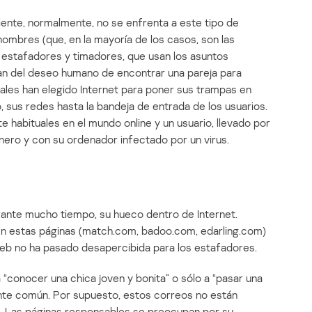
iente, normalmente, no se enfrenta a este tipo de
hombres (que, en la mayoría de los casos, son las
 estafadores y timadores, que usan los asuntos
an del deseo humano de encontrar una pareja para
inales han elegido Internet para poner sus trampas en
, sus redes hasta la bandeja de entrada de los usuarios.
te habituales en el mundo online y un usuario, llevado por
nero y con su ordenador infectado por un virus.
urante mucho tiempo, su hueco dentro de Internet.
 en estas páginas (match.com, badoo.com, edarling.com)
web no ha pasado desapercibida para los estafadores.
a “conocer una chica joven y bonita” o sólo a “pasar una
nte común. Por supuesto, estos correos no están
s. Las páginas responsables se preocupan por su