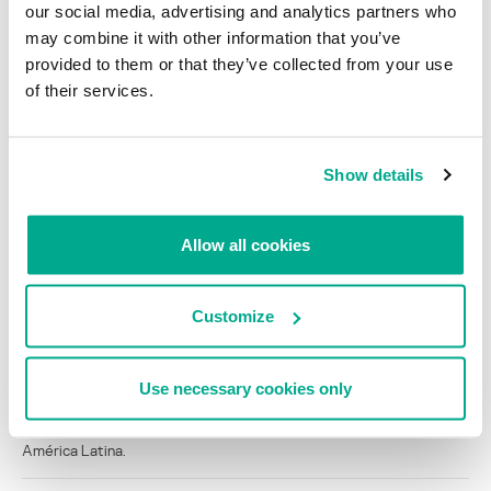
our social media, advertising and analytics partners who
may combine it with other information that you’ve
provided to them or that they’ve collected from your use
of their services.
INFORMES SOBRE MALWARE
TOP 20 Online: los virus más
difundidos según nuestro escáner
en línea, septiembre de 2007
Show details
ALEXANDER GOSTEV
Allow all cookies
INFORMES
Customize
BlindEagle vuela alto en LATAM
Kaspersky proporciona información sobre la actividad y los TTPs
Use necessary cookies only
del APT BlindEagle. Grupo que apunta a organizaciones e
individuos en Colombia, Ecuador, Chile, Panamá y otros países de
América Latina.