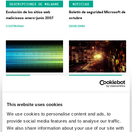
DESCRIPCIONES DE MALWARE
NOTICIAS
Evolución de los sitios web
Boletín de seguridad Microsoft de
maliciosos: enero-junio 2007
octubre
COSTIN RAIU
DAVID EMM
NOTICIAS
INFORMES SOBRE MALWARE
Alzando vuelo
TOP 20: los veinte virus más
difundidos en Internet,
EUGENE KASPERSKY
septiembre de 2007
This website uses cookies
ALEXANDER GOSTEV
We use cookies to personalise content and ads, to
provide social media features and to analyse our traffic.
We also share information about your use of our site with