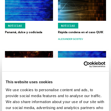
NOTICIAS
NOTICIAS
Panamá, dulce y codiciada
Rápida condena en el caso QUIK
ALEXANDER GOSTEV
This website uses cookies
NOTICIAS
NOTICIAS
We use cookies to personalise content and ads, to
Gran ataque involucra al sistema
Ante amenazas cambiantes,
judicial en los Estados Unidos.
soluciones cambiantes: una
provide social media features and to analyse our traffic.
historia de los virus y los antivirus
We also share information about your use of our site with
DAVID EMM
our social media, advertising and analytics partners who