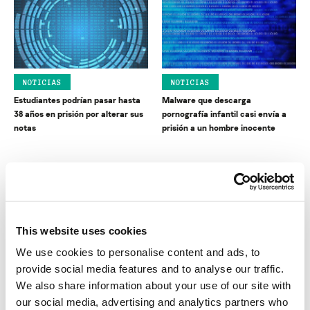
NOTICIAS
NOTICIAS
Estudiantes podrían pasar hasta
Malware que descarga
38 años en prisión por alterar sus
pornografía infantil casi envía a
notas
prisión a un hombre inocente
This website uses cookies
We use cookies to personalise content and ads, to
NOTICIAS
NOTICIAS
provide social media features and to analyse our traffic.
Hacker apela su extradición
Cuidado con los complementos
We also share information about your use of our site with
alegando haber sido víctima de
(plug-ins) gratuitos
our social media, advertising and analytics partners who
abusos y amenazas