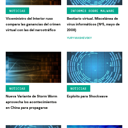
NOTICIAS
INFORMES SOBRE MALWARE
Viceministro del Interior ruso
Bestiario virtual. Miscelánea de
compara las ganancias del crimen
virus informáticos (№5, mayo de
virtual con las del narcotráfico
2008)
YURY MASHEVSKY
NOTICIAS
NOTICIAS
Nueva Variante de Storm Worm
Exploits para Shockwave
aprovecha los acontecimientos
en China para propagarse