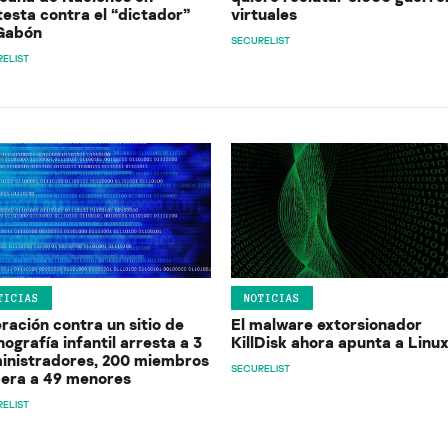
testa contra el “dictador”
virtuales
Gabón
SECURELIST
ELIST
TICIAS
NOTICIAS
ración contra un sitio de
El malware extorsionador
ografía infantil arresta a 3
KillDisk ahora apunta a Linu
inistradores, 200 miembros
SECURELIST
ibera a 49 menores
ELIST