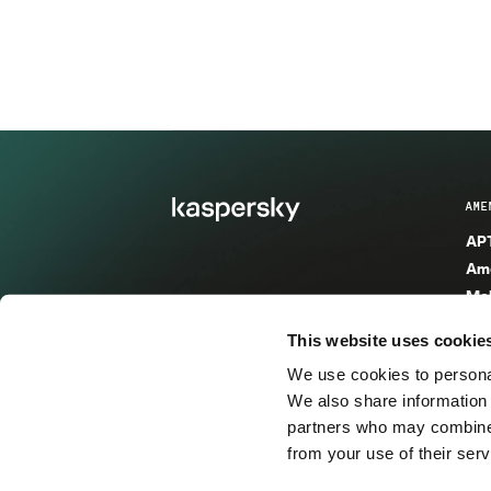
AME
APT
Ame
Mal
Mal
This website uses cookie
Ent
We use cookies to personal
Ame
We also share information 
Ame
partners who may combine i
Spa
from your use of their serv