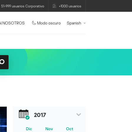
51-999 usuarios Corporativo
+1000 usuarios
N NOSOTROS
Modo oscuro
Spanish
2017
Dic
Nov
Oct