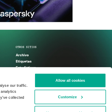
OTROS SITIOS
Archivo
Etiquetas
Estadísticas
Enciclopedia
Descripciones
Allow all cookies
yse our traffic.
g
KSB 2025
 analytics
Customize
y’ve collected