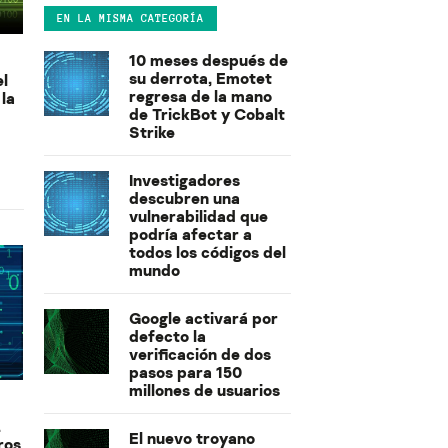
EN LA MISMA CATEGORÍA
10 meses después de
su derrota, Emotet
el
regresa de la mano
 la
de TrickBot y Cobalt
Strike
Investigadores
descubren una
vulnerabilidad que
podría afectar a
todos los códigos del
mundo
Google activará por
defecto la
verificación de dos
pasos para 150
millones de usuarios
.
El nuevo troyano
ros