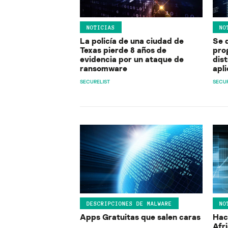
NOTICIAS
NO
La policía de una ciudad de
Se 
Texas pierde 8 años de
pro
evidencia por un ataque de
dis
ransomware
apl
SECURELIST
SECUR
DESCRIPCIONES DE MALWARE
NO
Apps Gratuitas que salen caras
Hac
Afr