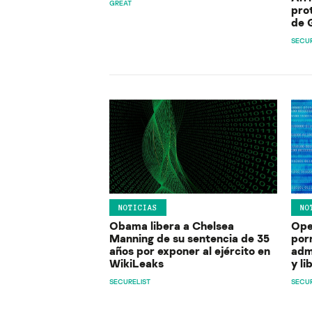
GREAT
pro
de 
SECUR
NOTICIAS
NO
Obama libera a Chelsea
Ope
Manning de su sentencia de 35
porn
años por exponer al ejército en
adm
WikiLeaks
y l
SECURELIST
SECUR