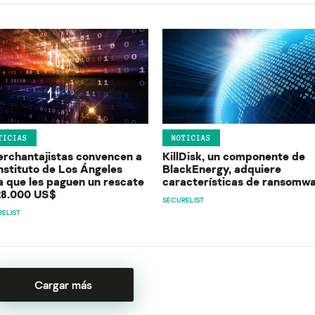
TICIAS
NOTICIAS
erchantajistas convencen a
KillDisk, un componente de
instituto de Los Ángeles
BlackEnergy, adquiere
a que les paguen un rescate
características de ransomw
28.000 US$
SECURELIST
ELIST
Cargar más