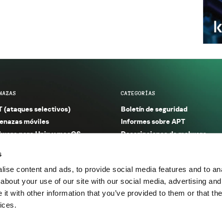
NAZAS
CATEGORÍAS
 (ataques selectivos)
Boletín de seguridad
nazas móviles
Informes sobre APT
ware para Unix y macOS
Descripciones de malware
ware para Windows
Investigación
s
orno seguro (IoT)
Informes sobre malware
ise content and ads, to provide social media features and to anal
nazas financieras
Informes sobre spam y phishin
about your use of our site with our social media, advertising and
nazas industriales
Publicaciones
t with other information that you’ve provided to them or that the
m y phishing
Incidentes
ices.