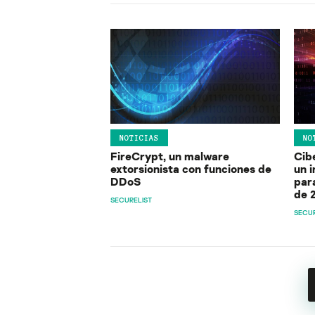
NOTICIAS
NO
FireCrypt, un malware
Cib
extorsionista con funciones de
un 
DDoS
par
de 
SECURELIST
SECUR