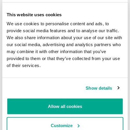
This website uses cookies
NOTICIAS
NOTICIAS
We use cookies to personalise content and ads, to
Bithumb descubre una intrusión
Investigadores pueden leer las
provide social media features and to analyse our traffic.
que ha estado filtrando datos de
señales cerebrales de los
We also share information about your use of our site with
sus usuarios por cuatro meses
jugadores para robar sus
contraseñas
our social media, advertising and analytics partners who
SECURELIST
may combine it with other information that you’ve
SECURELIST
provided to them or that they’ve collected from your use
of their services.
Show details
NOTICIAS
NOTICIAS
Allow all cookies
Kaspersky ofrece a EE.UU. el
Neurocientíficos alertan sobre los
código fuente de sus productos
peligros de los dispositivos que
para demostrar que no tiene
utilizan ondas cerebrales para
Customize
vínculos con la inteligencia rusa
“leer la mente”