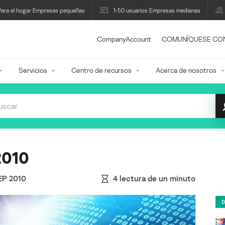
Para el hogar Empresas pequeñas
1-50 usuarios Empresas medianas
CompanyAccount
COMUNÍQUESE CO
Servicios
Centro de recursos
Acerca de nosotros
2010
EP 2010
4
lectura de un minuto