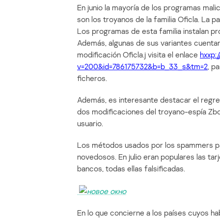
En junio la mayoría de los programas mal
son los troyanos de la familia Oficla. La p
Los programas de esta familia instalan pr
Además, algunas de sus variantes cuentan
modificación Oficla.j visita el enlace
hxxp:/
v=200&id=786175732&b=b_33_s&tm=2
, p
ficheros.
Además, es interesante destacar el regre
dos modificaciones del troyano-espía Zbot
usuario.
Los métodos usados por los spammers par
novedosos. En julio eran populares las tarj
bancos, todas ellas falsificadas.
En lo que concierne a los países cuyos h