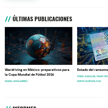
ÚLTIMAS PUBLICACIONES
Wardriving en México: preparativos para
Estado del ransomw
la Copa Mundial de Fútbol 2026
FABIO ASSOLINI
MARC RI
ISABEL MANJARREZ
DARYA GORODILOVA