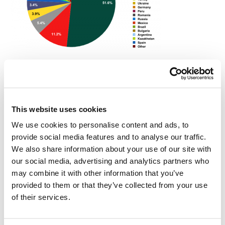
Países-fuente del spam en Europa
En noviembre no han cambiado los ocupantes de los tres primeros
puestos. En el primer lugar sigue China (51,63%, un 1,67% menos
que en octubre). Los índices de EE.UU. e Italia también han bajado
This website uses cookies
en un 2,19% y 0,49% respectivamente. En el cuarto puesto está
We use cookies to personalise content and ads, to
Inglaterra (+0,71%), que desplazó a India (+0,04%) al quinto puesto.
provide social media features and to analyse our traffic.
Entre las regiones, Asia sigue siendo el líder en envío de spam
We also share information about your use of our site with
(51,9%, un 1,4% más que el mes anterior). América del Norte y
our social media, advertising and analytics partners who
Europa Occidental siguen entre los tres primeros.
may combine it with other information that you’ve
provided to them or that they’ve collected from your use
of their services.