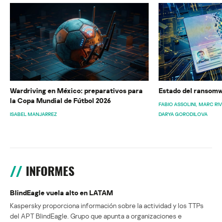
Wardriving en México: preparativos para
Estado del ransomw
la Copa Mundial de Fútbol 2026
FABIO ASSOLINI
MARC RI
ISABEL MANJARREZ
DARYA GORODILOVA
INFORMES
BlindEagle vuela alto en LATAM
Kaspersky proporciona información sobre la actividad y los TTPs
del APT BlindEagle. Grupo que apunta a organizaciones e