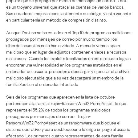
popular que se propagó por medio de mensajes de correo. Zbot
es un troyano universal que ataca las cuentas de varios bancos.
Sus creadores mejoran constantemente su código, y esta variante
en particular tenía un método de compresión distinto.
Aunque Zbot no se ha estado en el Top 10 de programas maliciosos
propagados por mensajes de correo por mucho tiempo, los
ciberdelincuentes no lo han olvidado. A menudo vemos spam
malicioso que en lugar de adjuntos contienen enlaces a recursos
maliciosos. Cuando los exploits localizados en este recurso logran
encontrar una vulnerabilidad en los programas instalados en el
ordenador del usuario, proceden a descargar y ejecutar el archivo
malicioso ejecutable que a su vez descargará un miembro de la
familia Zbot en el ordenador infectado.
Seis de los programas que aparecen en la lista de octubre
pertenecen a la familiaTrojan-Ransom.Win32.PornoAsset, lo que
representa el 55,2% de todos los programas maliciosos
propagados por mensajes de correo. Trojan-
Ransom.Win32.PornoAsset es un ransomware que bloquea el
sistema operativo y para desbloquearlo le exige un pago al usuario
afectado. Los primeros cuatro representantes de esta familia