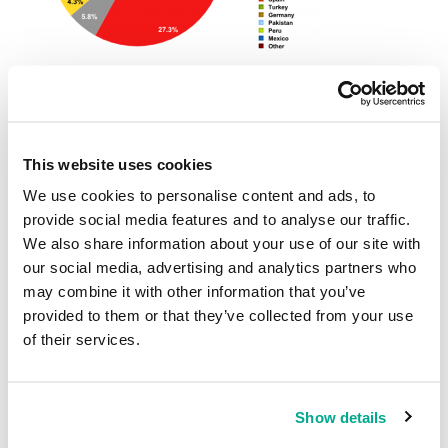
Fuentes de spam en octubre 2012
China es más prolífica todavía en el envío de spam a usuarios
europeos, con un 53,3% que representa un aumento del 11,8% con
This website uses cookies
respecto a septiembre. EE.UU. ocupa la segunda posición con el
13,4% (+2,7%). Italia aumentó su participación en los flujos
We use cookies to personalise content and ads, to
europeos de spam en un 3,9%, por lo que ocupó la tercera posición.
provide social media features and to analyse our traffic.
Al mismo tiempo, la participación de India disminuyó de forma
We also share information about your use of our site with
considerable (-6%).
our social media, advertising and analytics partners who
may combine it with other information that you’ve
provided to them or that they’ve collected from your use
of their services.
Show details