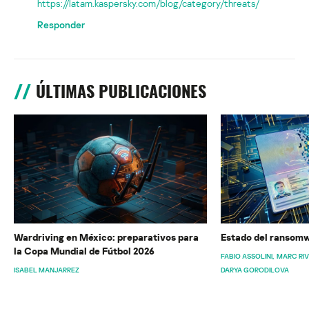
https://latam.kaspersky.com/blog/category/threats/
Responder
ÚLTIMAS PUBLICACIONES
Wardriving en México: preparativos para
Estado del ransomw
la Copa Mundial de Fútbol 2026
FABIO ASSOLINI
MARC RI
ISABEL MANJARREZ
DARYA GORODILOVA