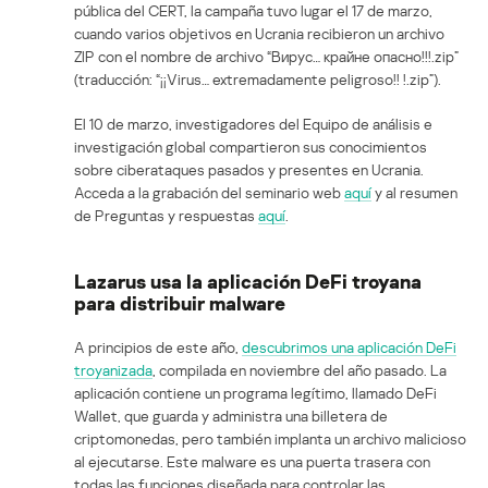
pública del CERT, la campaña tuvo lugar el 17 de marzo,
cuando varios objetivos en Ucrania recibieron un archivo
ZIP con el nombre de archivo “Вирус… крайне опасно!!!.zip”
(traducción: “¡¡Virus… extremadamente peligroso!! !.zip”).
El 10 de marzo, investigadores del Equipo de análisis e
investigación global compartieron sus conocimientos
sobre ciberataques pasados y presentes en Ucrania.
Acceda a la grabación del seminario web
aquí
y al resumen
de Preguntas y respuestas
aquí
.
Lazarus usa la aplicación DeFi troyana
para distribuir malware
A principios de este año,
descubrimos una aplicación DeFi
troyanizada
, compilada en noviembre del año pasado. La
aplicación contiene un programa legítimo, llamado DeFi
Wallet, que guarda y administra una billetera de
criptomonedas, pero también implanta un archivo malicioso
al ejecutarse. Este malware es una puerta trasera con
todas las funciones diseñada para controlar las