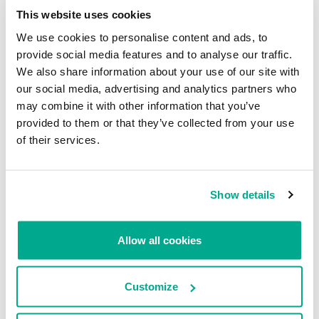
contra el spyware móvil avanzado, está el reiniciar los
This website uses cookies
dispositivos a diario. Por lo general, dichos programas no
se arraigan en el sistema y sobreviven solo hasta el
We use cookies to personalise content and ads, to
próximo reinicio del dispositivo; las vulnerabilidades que
provide social media features and to analyse our traffic.
permiten a un atacante obtener persistencia son raras y
We also share information about your use of our site with
muy costosas.
our social media, advertising and analytics partners who
may combine it with other information that you’ve
Sin embargo, los investigadores han descubierto una
provided to them or that they’ve collected from your use
forma de simular un reinicio. Su técnica, a la que llaman
Noreboot, es solo una prueba de concepto, pero si un
of their services.
atacante la implementa, podría permitirle lograr la
persistencia en un dispositivo de destino.
Show details
Para su demostración en el laboratorio, los investigadores
usaron un iPhone que ya habían infectado (aunque no
compartieron los detalles de cómo lo hicieron). Al apagar el
Allow all cookies
dispositivo con los botones de encendido y volumen, el
software espía muestra una imagen de la pantalla de
apagado de iOS, simulando el apagado. Una vez que el
Customize
usuario arrastra el control deslizante de apagado, la
pantalla se oscurece y el teléfono ya no responde a
ninguna de las acciones del usuario. Al presionar