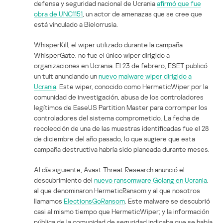
defensa y seguridad nacional de Ucrania
afirmó que fue
obra de UNC1151
, un actor de amenazas que se cree que
está vinculado a Bielorrusia.
WhisperKill, el wiper utilizado durante la campaña
WhisperGate, no fue el único wiper dirigido a
organizaciones en Ucrania. El 23 de febrero, ESET publicó
un tuit anunciando un
nuevo malware wiper dirigido a
Ucrania
. Este wiper, conocido como HermeticWiper por la
comunidad de investigación, abusa de los controladores
legítimos de EaseUS Partition Master para corromper los
controladores del sistema comprometido. La fecha de
recolección de una de las muestras identificadas fue el 28
de diciembre del año pasado, lo que sugiere que esta
campaña destructiva habría sido planeada durante meses.
Al día siguiente, Avast Threat Research anunció el
descubrimiento del
nuevo ransomware Golang en Ucrania
,
al que denominaron HermeticRansom y al que nosotros
llamamos
ElectionsGoRansom
. Este malware se descubrió
casi al mismo tiempo que HermeticWiper; y la información
pública de la comunidad de seguridad indicaba que se había