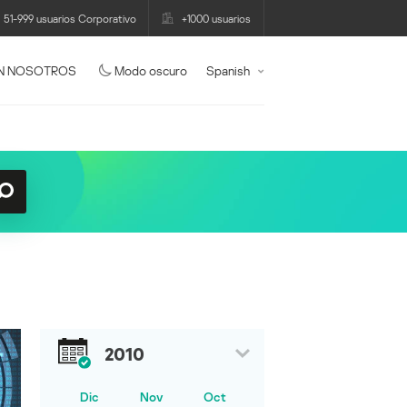
51-999 usuarios Corporativo
+1000 usuarios
N NOSOTROS
Modo oscuro
Spanish
2010
Dic
Nov
Oct