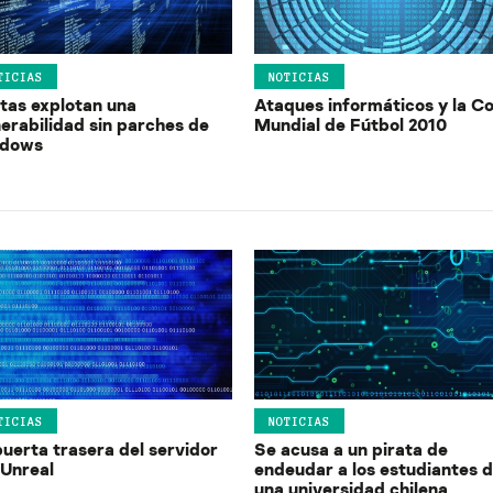
TICIAS
NOTICIAS
atas explotan una
Ataques informáticos y la C
nerabilidad sin parches de
Mundial de Fútbol 2010
dows
TICIAS
NOTICIAS
puerta trasera del servidor
Se acusa a un pirata de
 Unreal
endeudar a los estudiantes 
una universidad chilena