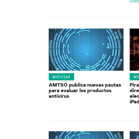
COSTI
NOTICIAS
NO
AMTSO publica nuevas pautas
Pir
para evaluar los productos
dir
antivirus
ele
iPa