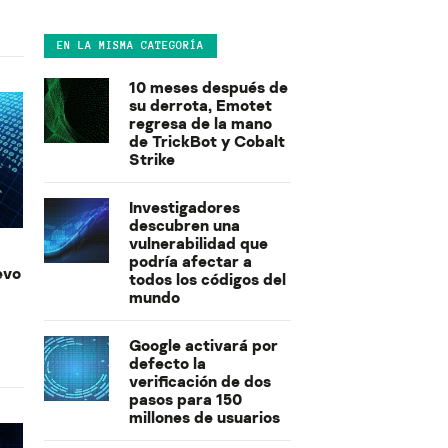
EN LA MISMA CATEGORÍA
10 meses después de
su derrota, Emotet
regresa de la mano
de TrickBot y Cobalt
Strike
Investigadores
descubren una
vulnerabilidad que
podría afectar a
evo
todos los códigos del
mundo
Google activará por
defecto la
verificación de dos
pasos para 150
millones de usuarios