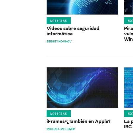
NOTICIAS
NO
Videos sobre seguridad
Pir
informática
vul
Win
SERGEY NOVIKOV
NOTICIAS
NO
iFrames=¿También en Apple?
La 
IRC
MICHAEL MOLSNER