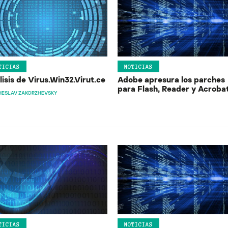
TICIAS
NOTICIAS
isis de Virus.Win32.Virut.ce
Adobe apresura los parches
para Flash, Reader y Acroba
HESLAV ZAKORZHEVSKY
TICIAS
NOTICIAS