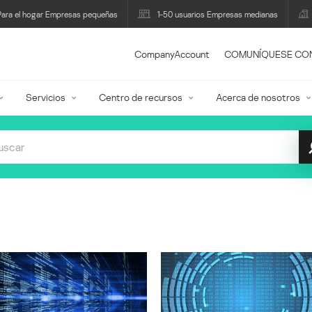
Para el hogar Empresas pequeñas
1-50 usuarios Empresas medianas
CompanyAccount
COMUNÍQUESE CO
Servicios
Centro de recursos
Acerca de nosotros