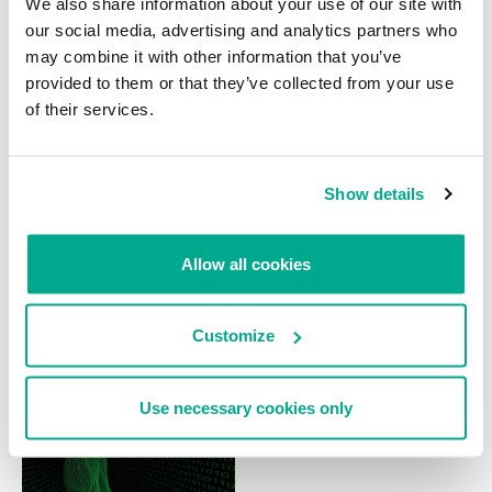
We also share information about your use of our site with
Lab Matters: técnicas ROP en
Identifican al hacker amante de la
our social media, advertising and analytics partners who
paquetes de Exploits
moda que robó imágenes inéditas
may combine it with other information that you’ve
de revistas
provided to them or that they’ve collected from your use
of their services.
Show details
Allow all cookies
NOTICIAS
INFORMES SOBRE SPAM Y
PHISHING
Spamhaus busca al culpable del
El spam en noviembre de 2010
ataque DDoS a sus servidores
Customize
MARIA NAMESTNIKOVA
SECURELIST
Use necessary cookies only