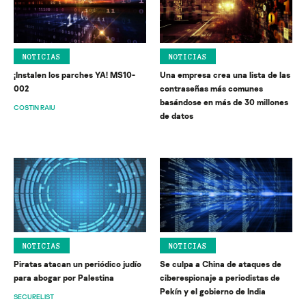
NOTICIAS
NOTICIAS
¡Instalen los parches YA! MS10-
Una empresa crea una lista de las
002
contraseñas más comunes
basándose en más de 30 millones
COSTIN RAIU
de datos
NOTICIAS
NOTICIAS
Piratas atacan un periódico judío
Se culpa a China de ataques de
para abogar por Palestina
ciberespionaje a periodistas de
Pekín y el gobierno de India
SECURELIST