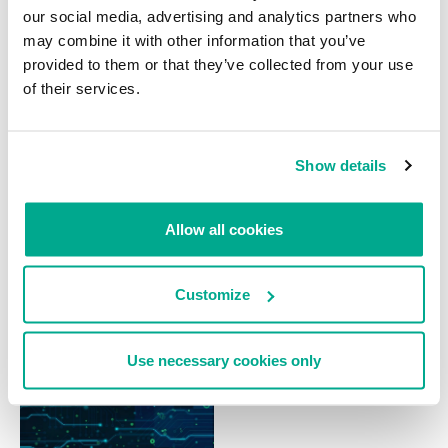
NOTICIAS
NOTICIAS
our social media, advertising and analytics partners who
Cibercriminales roban donaciones
El spam en diciembre de 2009
may combine it with other information that you’ve
a las víctimas de Haití
provided to them or that they’ve collected from your use
MARIA NAMESTNIKOVA
of their services.
Show details
Allow all cookies
NOTICIAS
NOTICIAS
Google amenaza con retirarse de
Martes de parches: enero de 2010
China por ser usado para espiar a
Customize
activistas
Use necessary cookies only