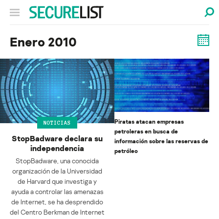
Enero 2010
Piratas atacan empresas
NOTICIAS
petroleras en busca de
StopBadware declara su
información sobre las reservas de
independencia
petróleo
StopBadware, una conocida
organización de la Universidad
de Harvard que investiga y
ayuda a controlar las amenazas
de Internet, se ha desprendido
del Centro Berkman de Internet