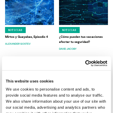
NOTICIAS
NOTICIAS
Mirtos y Guayabas, Episodio 4
¿Cómo pueden tus vacaciones
afectar tu seguridad?
ALEXANDER GOSTEV
DAVID JACOBY
This website uses cookies
We use cookies to personalise content and ads, to
NOTICIAS
NOTICIAS
provide social media features and to analyse our traffic.
Los certificados robados de
Preguntas frecuentes sobre los
We also share information about your use of our site with
Stuxnet
certificados firmados de Stuxnet
our social media, advertising and analytics partners who
COSTIN RAIU
COSTIN RAIU