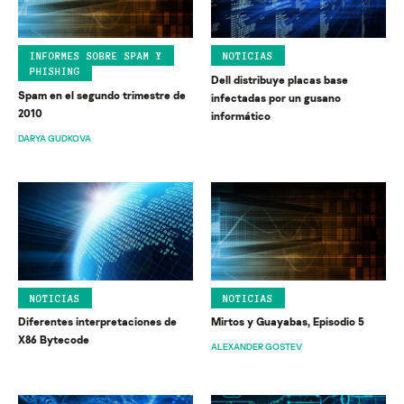
INFORMES SOBRE SPAM Y
NOTICIAS
PHISHING
Dell distribuye placas base
Spam en el segundo trimestre de
infectadas por un gusano
2010
informático
DARYA GUDKOVA
NOTICIAS
NOTICIAS
Diferentes interpretaciones de
Mirtos y Guayabas, Episodio 5
X86 Bytecode
ALEXANDER GOSTEV