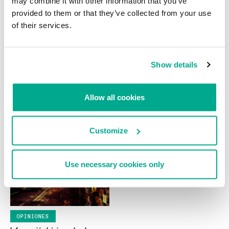
may combine it with other information that you’ve
provided to them or that they’ve collected from your use
of their services.
Show details
INFORMES SOBRE SPAM Y
NOTICIAS
Allow all cookies
PHISHING
Adobe intenta reforzar a Reader
El spam en junio de 2010
con una “caja de arena”
MARIA NAMESTNIKOVA
Customize
Use necessary cookies only
OPINIONES