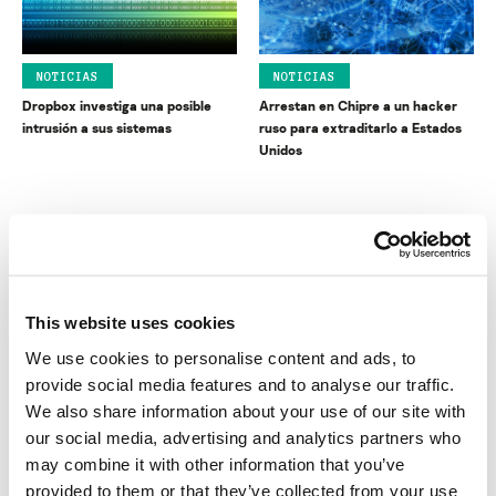
NOTICIAS
NOTICIAS
Dropbox investiga una posible
Arrestan en Chipre a un hacker
intrusión a sus sistemas
ruso para extraditarlo a Estados
Unidos
This website uses cookies
We use cookies to personalise content and ads, to
NOTICIAS
INFORMES SOBRE SPAM Y
PHISHING
provide social media features and to analyse our traffic.
Expertos cierran la tercera red
El spam en junio de 2012
We also share information about your use of our site with
zombi más grande del mundo
our social media, advertising and analytics partners who
MARIA NAMESTNIKOVA
may combine it with other information that you’ve
provided to them or that they’ve collected from your use