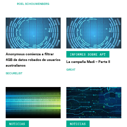
ROEL SCHOUWENBERG
Anonymous comienza a filtrar
INFORMES SOBRE APT
4GB de datos robados de usuarios
La campaña Madi – Parte II
australianos
GREAT
SECURELIST
NOTICIAS
NOTICIAS