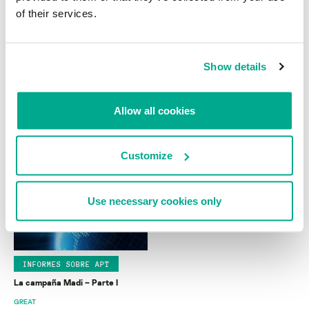
of their services.
Show details
NOTICIAS
NOTICIAS
Nueva amenaza espía ataca al
Apple combate al hacker que
Allow all cookies
Oriente Medio
enseña a evadir los pagos de su
App Store
Customize
Use necessary cookies only
INFORMES SOBRE APT
La campaña Madi – Parte I
GREAT