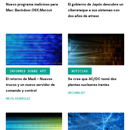
Nuevo programa malicioso para
El gobierno de Japón descubre un
Mac: Backdoor.OSX.Morcut
ciberataque a sus sistemas con
dos años de atraso
INFORMES SOBRE APT
NOTICIAS
El retorno de Madi – Nuevos
Se cree que AC/DC tomó dos
trucos y un nuevo servidor de
plantas nucleares iraníes
comando y control
SECURELIST
NICOLAS BRULEZ