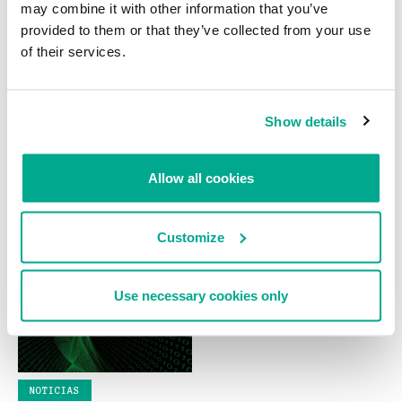
may combine it with other information that you’ve
ALEXANDER GOSTEV
provided to them or that they’ve collected from your use
of their services.
Show details
Allow all cookies
NOTICIAS
NOTICIAS
Gran Bretaña no juzgará al
Carberp-in-the-Mobile
hacker McKinnon
Customize
Use necessary cookies only
NOTICIAS