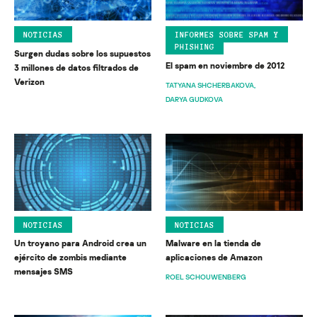
NOTICIAS
INFORMES SOBRE SPAM Y
PHISHING
Surgen dudas sobre los supuestos
El spam en noviembre de 2012
3 millones de datos filtrados de
Verizon
TATYANA SHCHERBAKOVA
DARYA GUDKOVA
NOTICIAS
NOTICIAS
Un troyano para Android crea un
Malware en la tienda de
ejército de zombis mediante
aplicaciones de Amazon
mensajes SMS
ROEL SCHOUWENBERG