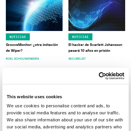
NOTICIAS
NOTICIAS
GrooveMonitor: ¿otra imitación
El hacker de Scarlett Johansson
de Wiper?
pasará 10 años en prisión
ROEL SCHOUWENBERG
SECURELIST
This website uses cookies
We use cookies to personalise content and ads, to
NOTICIAS
BOLETÍN DE SEGURIDAD DE
provide social media features and to analyse our traffic.
KASPERSKY
Vulnerabilidad de IE rastrea los
We also share information about your use of our site with
Kaspersky: Boletín de seguridad
movimientos de tu cursor
our social media, advertising and analytics partners who
2012. Las armas cibernéticas