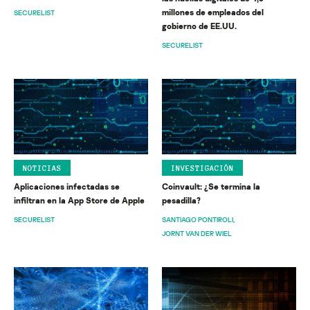
millones de empleados del
SECURELIST
gobierno de EE.UU.
SECURELIST
NOTICIAS
INVESTIGACIÓN
Aplicaciones infectadas se
Coinvault: ¿Se termina la
infiltran en la App Store de Apple
pesadilla?
SECURELIST
SANTIAGO PONTIROLI
JORNT VAN DER WIEL