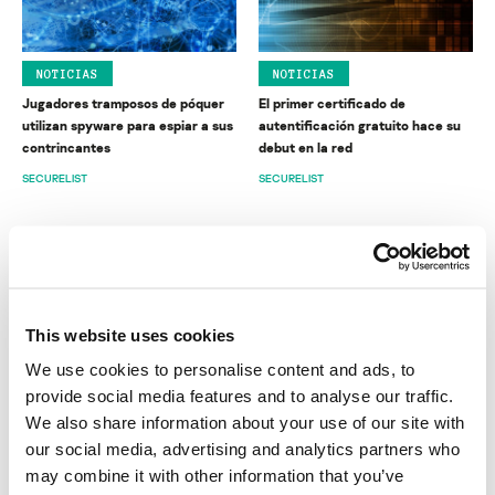
NOTICIAS
NOTICIAS
Jugadores tramposos de póquer
El primer certificado de
utilizan spyware para espiar a sus
autentificación gratuito hace su
contrincantes
debut en la red
SECURELIST
SECURELIST
This website uses cookies
We use cookies to personalise content and ads, to
NOTICIAS
DESCRIPCIONES DE MALWARE
provide social media features and to analyse our traffic.
La Dark Web aumenta su
El malware cifrador Shade: una
We also share information about your use of our site with
seguridad al ser reconocida como
amenaza doble
“dominio de uso especial”
our social media, advertising and analytics partners who
VICTOR ALYUSHIN
FEDOR SINITSYN
may combine it with other information that you’ve
SECURELIST