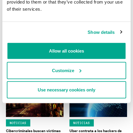
provided to them or that they’ve collected from your use
of their services.
Show details
Turla vía satélite: comando y
NOTICIAS
Allow all cookies
control del APT desde el cielo
Vulnerabilidad en WhatsApp Web
pone en riesgo a sus usuarios
STEFAN TANASE
Customize
SECURELIST
Use necessary cookies only
NOTICIAS
NOTICIAS
Cibercriminales buscan víctimas
Uber contrata a los hackers de